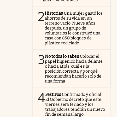
2
Historias
Una mujer gastó los
ahorros de su vida en un
terreno vacío. Nueve años
después, un grupo de
voluntarios le construyó una
casa con 850 bloques de
plástico reciclado
3
No todos lo saben
Colocar el
papel higiénico hacia delante
o hacia atrás: cuál es la
posición correcta y por qué
recomiendan hacerlo solo de
una forma
4
Festivos
Confirmado y oficial |
El Gobierno decretó que este
viernes será feriado y los
trabajadores tendrán un nuevo
fin de semana largo