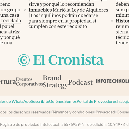
rreno
sirve y por qué lo recomiendan
deben 
 un grupo
será p
Inmuebles
Murió la Ley de Alquileres
 una casa
míni
| Los inquilinos podrán quedarse
 reciclado
para siempre en la propiedad si
Histor
l papel
cumplen con este requisito
renunc
cia atrás:
sierra
 y por qué
técnic
de una
tener 
les de WhatsApp
Suscribite
Quiénes Somos
Portal de Proveedores
Trabaj
dos los derechos reservados
Términos y condiciones
Privacidad
Consen
 Registro de propiedad intelectual: 56576959
N° de edición: 10.949 - 6 