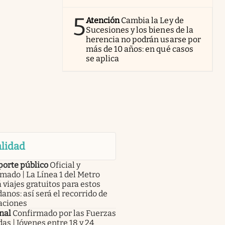
5
Atención
Cambia la Ley de
Sucesiones y los bienes de la
herencia no podrán usarse por
más de 10 años: en qué casos
se aplica
lidad
porte público
Oficial y
mado | La Línea 1 del Metro
 viajes gratuitos para estos
anos: así será el recorrido de
aciones
nal
Confirmado por las Fuerzas
s | Jóvenes entre 18 y 24