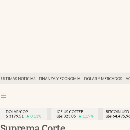
Finanzas y economía
Salud y nutrición
Vida espiritual
Actualidad
Tiempo libre
Dólar y mercados
ÚLTIMAS NOTICIAS
FINANZA Y ECONOMÍA
DÓLAR Y MERCADOS
A
Curiosidades
DÓLAR/COP
ICE US COFFEE
BITCOIN USD
$
3179,51
0.11
%
u$s
323,05
1.19
%
u$s
64.495,9
Suprema Corte