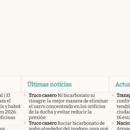
Últimas noticias
Actua
l | El
Truco casero
Ni bicarbonato ni
Trans
ra el
vinagre: la mejor manera de eliminar
confir
ís y habrá
el sarro concentrado en los orificios
tendrá
en 2026:
de la ducha y evitar reducir la
ciudad
oficinas
presión
16 est
Truco casero
Rociar bicarbonato de
Nacio
los
sodio alrededor del inodoro: para qué
Armada