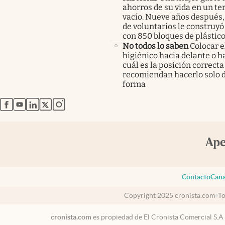
ahorros de su vida en un te
vacío. Nueve años después,
de voluntarios le construyó
con 850 bloques de plástico
No todos lo saben
Colocar e
higiénico hacia delante o ha
cuál es la posición correcta
recomiendan hacerlo solo 
forma
abre en nueva pestaña
abre en nueva pestaña
abre en nueva pestaña
abre en nueva pestaña
abre en nueva pestaña
Contacto
Cana
Copyright 2025 cronista.com
To
cronista.com
es propiedad de El Cronista Comercial S.A