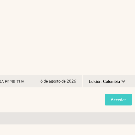
6 de agosto de 2026
Edición:
Colombia
DA ESPIRITUAL
Argentina
Acceder
España
México
USA
Colombia