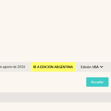
de agosto de 2026
IR A EDICIÓN ARGENTINA
Edición:
USA
Argentina
Acceder
España
México
USA
Colombia