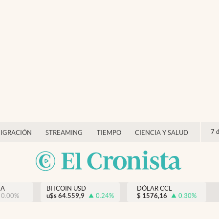
7 
IGRACIÓN
STREAMING
TIEMPO
CIENCIA Y SALUD
NA
BITCOIN USD
DÓLAR CCL
0.00
%
u$s
64.559,9
0.24
%
$
1576,16
0.30
%