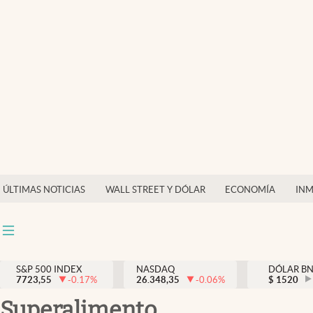
Últimas Noticias
Finanzas y economía
Wall Street y dólar
Inmigración
Trending
Tiempo
ÚLTIMAS NOTICIAS
WALL STREET Y DÓLAR
ECONOMÍA
INM
Ciencia y salud
Espiritual
Streaming
S&P 500 INDEX
NASDAQ
DÓLAR B
7723,55
-0.17
%
26.348,35
-0.06
%
$
1520
PC y mobile
superalimento