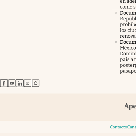
en ade
como 
Docume
Repúbl
prohíbe
los ci
renova
Docume
México
Domini
país a 
poster
pasapo
abre en nueva pestaña
abre en nueva pestaña
abre en nueva pestaña
abre en nueva pestaña
abre en nueva pestaña
Contacto
Cana