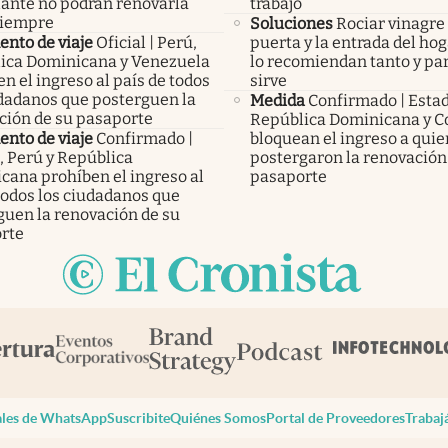
lante no podrán renovarla
trabajo
siempre
Soluciones
Rociar vinagre 
nto de viaje
Oficial | Perú,
puerta y la entrada del hog
ica Dominicana y Venezuela
lo recomiendan tanto y pa
n el ingreso al país de todos
sirve
udadanos que posterguen la
Medida
Confirmado | Esta
ción de su pasaporte
República Dominicana y C
nto de viaje
Confirmado |
bloquean el ingreso a qui
, Perú y República
postergaron la renovación
cana prohíben el ingreso al
pasaporte
todos los ciudadanos que
guen la renovación de su
rte
les de WhatsApp
Suscribite
Quiénes Somos
Portal de Proveedores
Trabaj