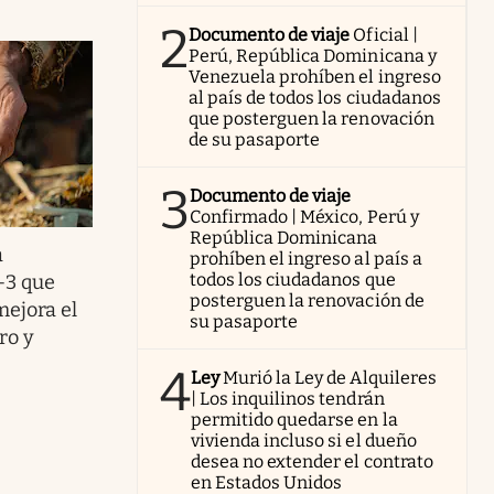
2
Documento de viaje
Oficial |
Perú, República Dominicana y
Venezuela prohíben el ingreso
al país de todos los ciudadanos
que posterguen la renovación
de su pasaporte
3
Documento de viaje
Confirmado | México, Perú y
República Dominicana
a
prohíben el ingreso al país a
todos los ciudadanos que
-3 que
posterguen la renovación de
mejora el
su pasaporte
ro y
4
Ley
Murió la Ley de Alquileres
| Los inquilinos tendrán
permitido quedarse en la
vivienda incluso si el dueño
desea no extender el contrato
en Estados Unidos