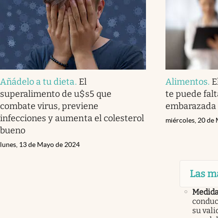
Añádelo a tu dieta
.
El
Alimentos
.
E
superalimento de u$s5 que
te puede falt
combate virus, previene
embarazada o
infecciones y aumenta el colesterol
miércoles, 20 de
bueno
lunes, 13 de Mayo de 2024
Las m
Medid
conduc
su val