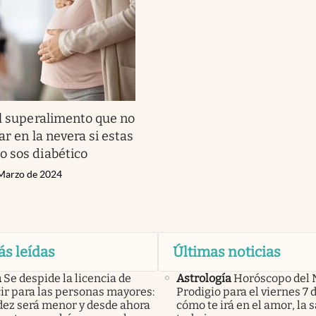
l superalimento que no
ar en la nevera si estas
 sos diabético
 Marzo de 2024
ás leídas
Últimas noticias
a
Se despide la licencia de
Astrología
Horóscopo del 
ir para las personas mayores:
Prodigio para el viernes 7 
idez será menor y desde ahora
cómo te irá en el amor, la s