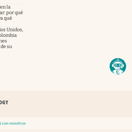
en la
ar: por qué
ra qué
dos Unidos,
olombia
enes
 de su
á con nosotros