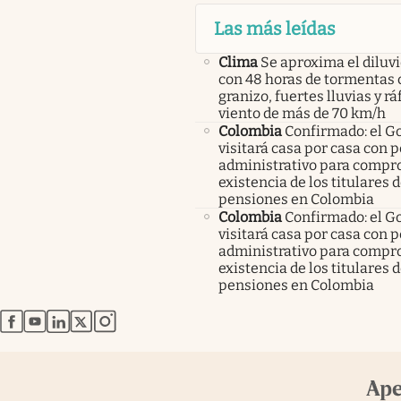
Las más leídas
Clima
Se aproxima el diluvi
con 48 horas de tormentas 
granizo, fuertes lluvias y r
viento de más de 70 km/h
Colombia
Confirmado: el G
visitará casa por casa con 
administrativo para compro
existencia de los titulares 
pensiones en Colombia
Colombia
Confirmado: el G
visitará casa por casa con 
administrativo para compro
existencia de los titulares 
pensiones en Colombia
abre en nueva pestaña
abre en nueva pestaña
abre en nueva pestaña
abre en nueva pestaña
abre en nueva pestaña