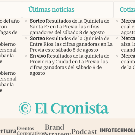
Últimas noticias
Cotiz
o del año
Sorteo
Resultados de la Quiniela de
Merca
con
Santa Fe en La Previa: las cifras
cuál e
áfagas de
ganadores del sábado 8 de agosto
agost
Sorteo
Resultados de la Quiniela de
Merca
obierno
Entre Ríos: las cifras ganadoras en La
alza: 
personal
Previa este sábado 8 de agosto
cuand
bar la
En vivo
Resultados de la quiniela de
Merca
de
Provincia y Ciudad en La Previa: las
cuánto
cifras ganadoras del sábado 8 de
de la 
obierno
agosto
personal
bar la
de