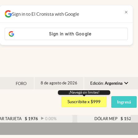
×
Sign in to El Cronista with Google
8 de agosto de 2026
Edición:
Argentina
FORO
¡Navegá sin limites!
Argentina
Suscribite x $999
Ingresá
España
México
JETA
$
1976
0.00
%
DÓLAR MEP
$
1526,03
0.
USA
Colombia