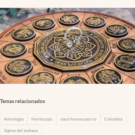
Temas relacionados
Astrología
Horóscopo
naut-horoscopo-co
Colombia
Signos del zodiaco