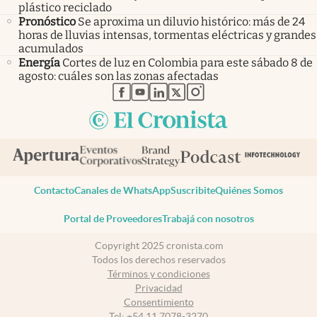
plástico reciclado
Pronóstico
Se aproxima un diluvio histórico: más de 24
horas de lluvias intensas, tormentas eléctricas y grandes
acumulados
Energía
Cortes de luz en Colombia para este sábado 8 de
agosto: cuáles son las zonas afectadas
abre en nueva pestaña
abre en nueva pestaña
abre en nueva pestaña
abre en nueva pestaña
abre en nueva pestaña
Contacto
Canales de WhatsApp
Suscribite
Quiénes Somos
Portal de Proveedores
Trabajá con nosotros
Copyright 2025 cronista.com
Todos los derechos reservados
Términos y condiciones
Privacidad
Consentimiento
Tel:
+54 11 7078-3270