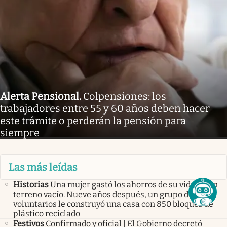
Alerta Pensional
.
Colpensiones: los
trabajadores entre 55 y 60 años deben hacer
este trámite o perderán la pensión para
siempre
Las más leídas
Historias
Una mujer gastó los ahorros de su vida en un
terreno vacío. Nueve años después, un grupo de
voluntarios le construyó una casa con 850 bloques de
plástico reciclado
Festivos
Confirmado y oficial | El Gobierno decretó