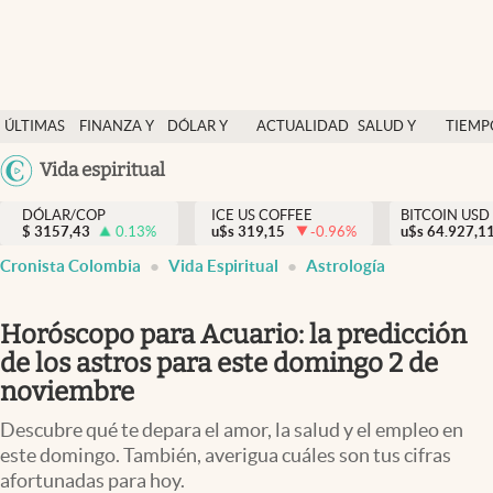
Finanzas y economía
ÚLTIMAS
FINANZA Y
DÓLAR Y
ACTUALIDAD
SALUD Y
TIEMP
Salud y nutrición
NOTICIAS
ECONOMÍA
MERCADOS
NUTRICIÓN
LIBRE
Argentina
Vida espiritual
Vida espiritual
España
Actualidad
DÓLAR/COP
ICE US COFFEE
BITCOIN USD
$
3157,43
0.13
%
u$s
319,15
-0.96
%
u$s
México
64.927,1
Tiempo libre
Cronista Colombia
Vida Espiritual
Astrología
USA
Dólar y mercados
Colombia
Horóscopo para Acuario: la predicción
Uruguay
Curiosidades
de los astros para este domingo 2 de
noviembre
Colombia
Descubre qué te depara el amor, la salud y el empleo en
este domingo. También, averigua cuáles son tus cifras
afortunadas para hoy.