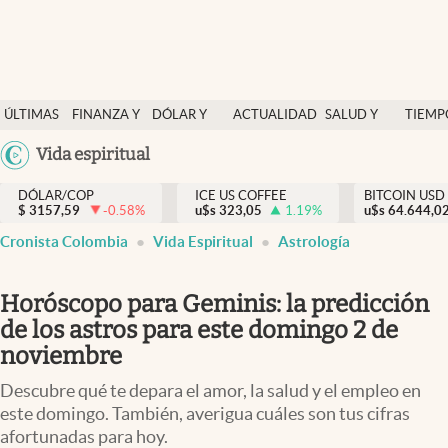
Finanzas y economía
ÚLTIMAS
FINANZA Y
DÓLAR Y
ACTUALIDAD
SALUD Y
TIEMP
Salud y nutrición
NOTICIAS
ECONOMÍA
MERCADOS
NUTRICIÓN
LIBRE
Argentina
Vida espiritual
Vida espiritual
España
Actualidad
DÓLAR/COP
ICE US COFFEE
BITCOIN USD
$
3157,59
-0.58
%
u$s
323,05
1.19
%
u$s
México
64.644,0
Tiempo libre
Cronista Colombia
Vida Espiritual
Astrología
USA
Dólar y mercados
Colombia
Horóscopo para Geminis: la predicción
Uruguay
Curiosidades
de los astros para este domingo 2 de
noviembre
Colombia
Descubre qué te depara el amor, la salud y el empleo en
este domingo. También, averigua cuáles son tus cifras
afortunadas para hoy.