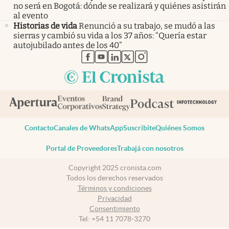
no será en Bogotá: dónde se realizará y quiénes asistirán
al evento
Historias de vida
Renunció a su trabajo, se mudó a las
sierras y cambió su vida a los 37 años: “Quería estar
autojubilado antes de los 40”
abre en nueva pestaña
abre en nueva pestaña
abre en nueva pestaña
abre en nueva pestaña
abre en nueva pestaña
Contacto
Canales de WhatsApp
Suscribite
Quiénes Somos
Portal de Proveedores
Trabajá con nosotros
Copyright 2025 cronista.com
Todos los derechos reservados
Términos y condiciones
Privacidad
Consentimiento
Tel:
+54 11 7078-3270