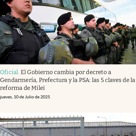
Infotechnology
Clase
Clima
Mundial 2026
Eventos Corporativos
El Cronista Studio
Oficial
.
El Gobierno cambia por decreto a
Mediakit
Gendarmería, Prefectura y la PSA: las 5 claves de la
abre en nueva pestaña
reforma de Milei
Argentina
jueves, 10 de Julio de 2025