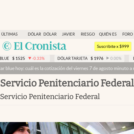
Últimas noticias
ÚLTIMAS
DÓLAR
DÓLAR
JAVIER
RIESGO
QUIÉN ES
FORO
Dólar
NOTICIAS
BLUE
MILEI
PAÍS
QUIÉN
Argentina
Members
Suscribite x $999
España
Economía y Política
1525
-0.33
%
DÓLAR TARJETA
$
1976
0.00
%
DÓLAR 
México
hoy: cuál es la cotización del viernes 7 de agosto minuto a minuto
Finanzas y Mercados
USA
Servicio Penitenciario Federal
Mercados Online
Colombia
Uruguay
Negocios
Servicio Penitenciario Federal
Columnistas
Otras secciones
Apertura