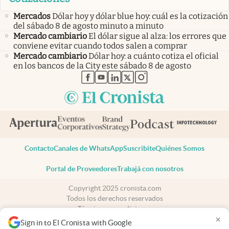
Mercados
Dólar hoy y dólar blue hoy: cuál es la cotización
del sábado 8 de agosto minuto a minuto
Mercado cambiario
El dólar sigue al alza: los errores que
conviene evitar cuando todos salen a comprar
Mercado cambiario
Dólar hoy: a cuánto cotiza el oficial
en los bancos de la City este sábado 8 de agosto
abre en nueva pestaña
abre en nueva pestaña
abre en nueva pestaña
abre en nueva pestaña
abre en nueva pestaña
Contacto
Canales de WhatsApp
Suscribite
Quiénes Somos
Portal de Proveedores
Trabajá con nosotros
Copyright 2025 cronista.com
Todos los derechos reservados
Términos y condiciones
×
Privacidad
Sign in to El Cronista with Google
Consentimiento