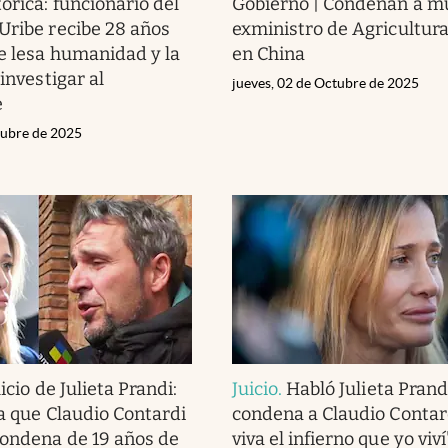
órica: funcionario del
Gobierno | Condenan a mu
Uribe recibe 28 años
exministro de Agricultura
de lesa humanidad y la
en China
 investigar al
jueves, 02 de Octubre de 2025
e
tubre de 2025
icio de Julieta Prandi:
Juicio
.
Habló Julieta Prandi
la que Claudio Contardi
condena a Claudio Contar
condena de 19 años de
viva el infierno que yo viví