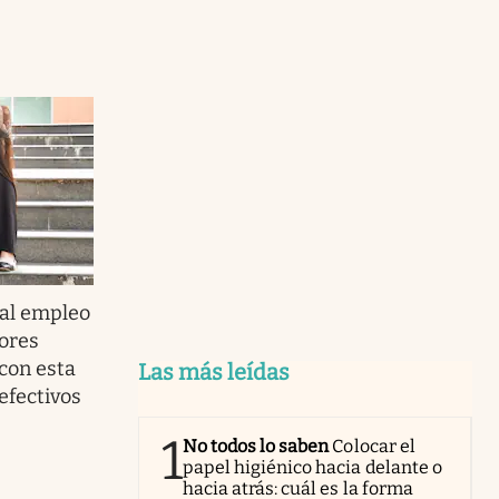
al empleo
dores
con esta
Las más leídas
efectivos
1
No todos lo saben
Colocar el
papel higiénico hacia delante o
hacia atrás: cuál es la forma