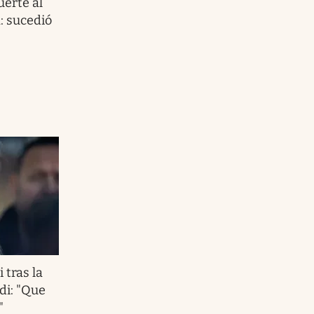
erte al
: sucedió
 tras la
di: "Que
"