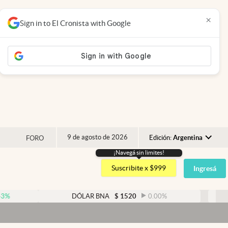
×
Sign in to El Cronista with Google
9 de agosto de 2026
Edición:
Argentina
FORO
¡Navegá sin limites!
Argentina
Suscribite x $999
Ingresá
España
México
DÓLAR BNA
$
1520
0.00
%
DÓLAR BLU
USA
Dóla
Colombia