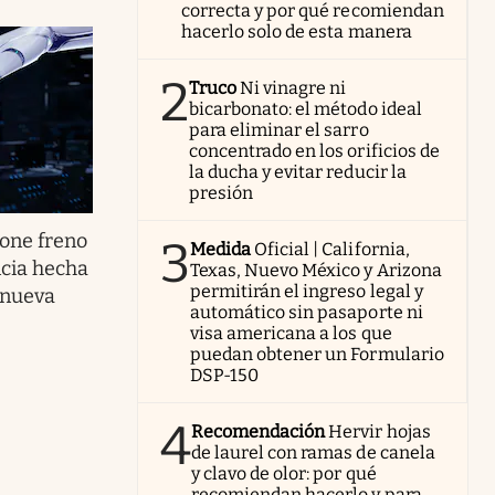
correcta y por qué recomiendan
hacerlo solo de esta manera
2
Truco
Ni vinagre ni
bicarbonato: el método ideal
para eliminar el sarro
concentrado en los orificios de
la ducha y evitar reducir la
presión
one freno
3
Medida
Oficial | California,
cia hecha
Texas, Nuevo México y Arizona
permitirán el ingreso legal y
: nueva
automático sin pasaporte ni
visa americana a los que
puedan obtener un Formulario
DSP-150
4
Recomendación
Hervir hojas
de laurel con ramas de canela
y clavo de olor: por qué
recomiendan hacerlo y para