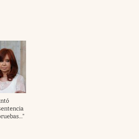
untó
 sentencia
ruebas..."