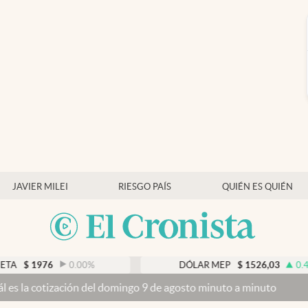
JAVIER MILEI
RIESGO PAÍS
QUIÉN ES QUIÉN
0.00
%
DÓLAR MEP
$
1526,03
0.43
%
el domingo 9 de agosto minuto a minuto