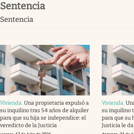
sentencia
Infotechnology
Clase
sentencia
Clima
Mundial 2026
Eventos Corporativos
El Cronista Studio
Mediakit
abre en nueva pestaña
Vivienda
.
Una propietaria expulsó a
Vivienda
.
Una
su inquilino tras 54 años de alquiler
su inquilino 
para que su hija se independice: el
para que su h
veredicto de la Justicia
Justicia le da
viernes, 17 de Julio de 2026
domingo, 21 de J