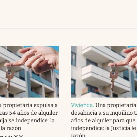
 propietaria expulsa a
Vivienda
.
Una propietaria
tras 54 años de alquiler
desahucia a su inquilino t
ija se independice: la
años de alquiler para que 
 la razón
independice: la Justicia le
razón
unio de 2026