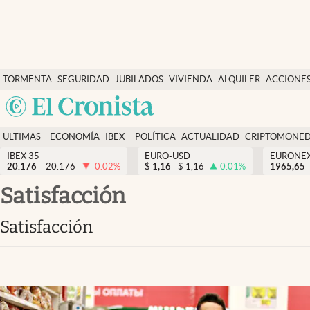
Últimas Noticias
TORMENTA
SEGURIDAD
JUBILADOS
VIVIENDA
ALQUILER
ACCIONE
Economía y finanzas
SOCIAL
Argentina
Política
España
Actualidad
ULTIMAS
ECONOMÍA
IBEX
POLÍTICA
ACTUALIDAD
CRIPTOMONE
México
NOTICIAS
Y
Y
IBEX 35
EURO-USD
EURONE
Criptomonedas
20.176
20.176
-0.02
%
$
1,16
$
1,16
0.01
%
USA
1965,65
FINANZAS
EURO
Colombia
Satisfacción
España
Uruguay
Satisfacción