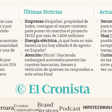
Últimas Noticias
Actua
rar una
Empresas
HispaSat, propiedad de
Decor
e y por
Indra, consigue el mayor contrato
para e
 cómo
para poner en marcha el proyecto
y la r
IRIS2 por más de 1.600 millones
Viral
D
ncuentran
Energía eléctrica
¿A qué hora es más
pueblo
humanidad:
barata la luz hoy sábado 8 de agosto
arrepi
r una de
en España?
tranqu
Atención
Oficial | Hacienda
Curio
do por
embargará automáticamente las
en las
án un 15%
cuentas bancarias, bienes y
sirve 
yan
vehículos de quienes no respondan a
vez us
pero
este aviso final