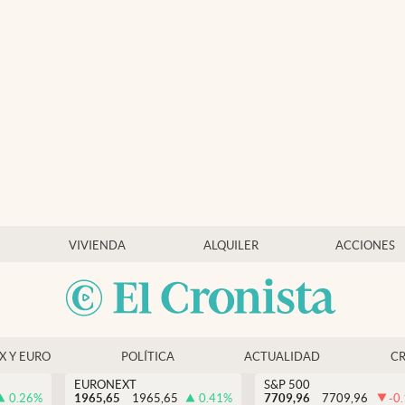
VIVIENDA
ALQUILER
ACCIONES
EX Y EURO
POLÍTICA
ACTUALIDAD
C
EURONEXT
S&P 500
0.26
%
1965,65
1965,65
0.41
%
7709,96
7709,96
-0