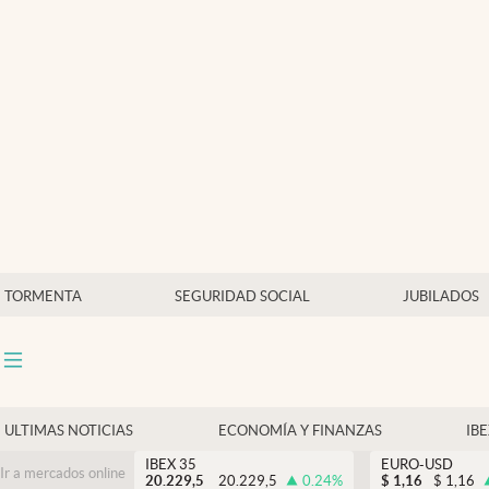
Últimas Noticias
Economía y finanzas
Política
Actualidad
Criptomonedas
TORMENTA
SEGURIDAD SOCIAL
JUBILADOS
ULTIMAS NOTICIAS
ECONOMÍA Y FINANZAS
IB
IBEX 35
EURO-USD
Ir a mercados online
20.229,5
20.229,5
0.24
%
$
1,16
$
1,16