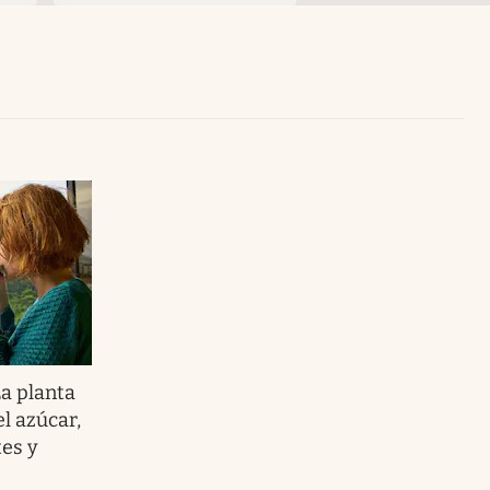
Uruguay
a planta
l azúcar,
tes y