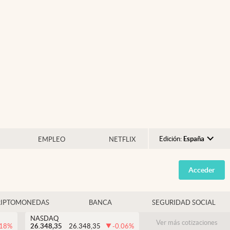
Edición:
España
EMPLEO
NETFLIX
Argentina
Acceder
España
México
RIPTOMONEDAS
BANCA
SEGURIDAD SOCIAL
USA
NASDAQ
Colombia
Ver más cotizaciones
.18
%
26.348,35
26.348,35
-0.06
%