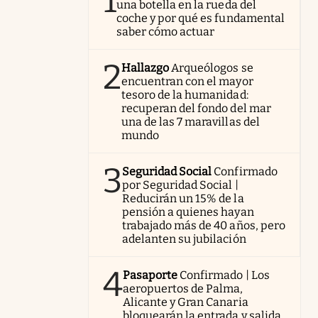
1
una botella en la rueda del
coche y por qué es fundamental
saber cómo actuar
2
Hallazgo
Arqueólogos se
encuentran con el mayor
tesoro de la humanidad:
recuperan del fondo del mar
una de las 7 maravillas del
mundo
3
Seguridad Social
Confirmado
por Seguridad Social |
Reducirán un 15% de la
pensión a quienes hayan
trabajado más de 40 años, pero
adelanten su jubilación
4
Pasaporte
Confirmado | Los
aeropuertos de Palma,
Alicante y Gran Canaria
bloquearán la entrada y salida