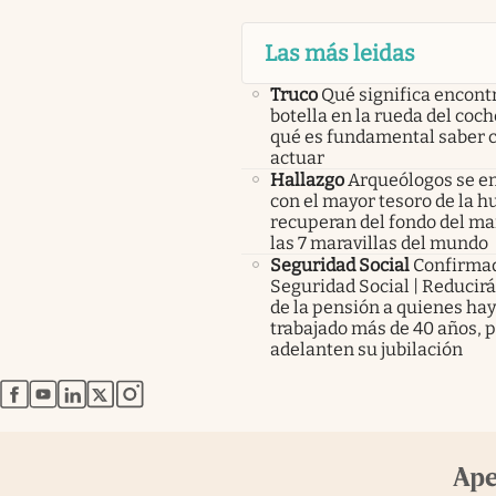
Las más leidas
Truco
Qué significa encont
botella en la rueda del coch
qué es fundamental saber
actuar
Hallazgo
Arqueólogos se e
con el mayor tesoro de la 
recuperan del fondo del ma
las 7 maravillas del mundo
Seguridad Social
Confirma
Seguridad Social | Reducir
de la pensión a quienes ha
trabajado más de 40 años, 
adelanten su jubilación
abre en nueva pestaña
abre en nueva pestaña
abre en nueva pestaña
abre en nueva pestaña
abre en nueva pestaña