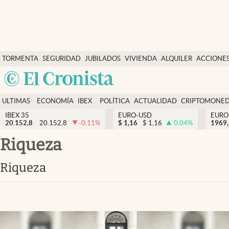
Últimas Noticias
TORMENTA
SEGURIDAD
JUBILADOS
VIVIENDA
ALQUILER
ACCIONE
Economía y finanzas
SOCIAL
Argentina
Política
España
Actualidad
ULTIMAS
ECONOMÍA
IBEX
POLÍTICA
ACTUALIDAD
CRIPTOMONE
México
NOTICIAS
Y
Y
IBEX 35
EURO-USD
EURO
Criptomonedas
20.152,8
20.152,8
-0.11
%
$
1,16
$
1,16
0.04
%
USA
1969,
FINANZAS
EURO
Colombia
riqueza
España
Uruguay
riqueza