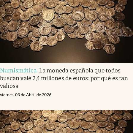
Infotechnology
Clase
Clima
Mundial 2026
Eventos Corporativos
El Cronista Studio
Numismática
.
La moneda española que todos
Mediakit
buscan vale 2,4 millones de euros: por qué es tan
abre en nueva pestaña
valiosa
Argentina
viernes, 03 de Abril de 2026