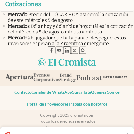
Cotizaciones
Mercado
Precio del DÓLAR HOY: así cerró la cotización
de este miércoles 5 de agosto
Mercados
Dólar hoy y dólar blue hoy: cuál es la cotización
del miércoles 5 de agosto minuto a minuto
Mercados
El jugador que falta para el despegue: estos
inversores esperan a la Argentina emergente
abre en nueva pestaña
abre en nueva pestaña
abre en nueva pestaña
abre en nueva pestaña
abre en nueva pestaña
Contacto
Canales de WhatsApp
Suscribite
Quiénes Somos
Portal de Proveedores
Trabajá con nosotros
Copyright 2025 cronista.com
Todos los derechos reservados
Términos y condiciones
×
Privacidad