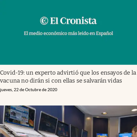
Infotechnology
Clase
Clima
Mundial 2026
Eventos Corporativos
El Cronista Studio
Covid-19: un experto advirtió que los ensayos de la
Mediakit
vacuna no dirán si con ellas se salvarán vidas
abre en nueva pestaña
Argentina
jueves, 22 de Octubre de 2020