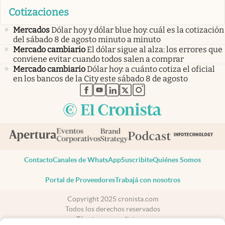
Cotizaciones
Mercados
Dólar hoy y dólar blue hoy: cuál es la cotización
del sábado 8 de agosto minuto a minuto
Mercado cambiario
El dólar sigue al alza: los errores que
conviene evitar cuando todos salen a comprar
Mercado cambiario
Dólar hoy: a cuánto cotiza el oficial
en los bancos de la City este sábado 8 de agosto
abre en nueva pestaña
abre en nueva pestaña
abre en nueva pestaña
abre en nueva pestaña
abre en nueva pestaña
Contacto
Canales de WhatsApp
Suscribite
Quiénes Somos
Portal de Proveedores
Trabajá con nosotros
Copyright 2025 cronista.com
Todos los derechos reservados
Términos y condiciones