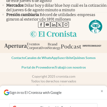
de este jueves 6 de agosto
Mercados
Dólar hoy y dólar blue hoy: cuál es la cotización
del jueves 6 de agosto minuto a minuto
Presión cambiaria
Récord de utilidades: empresas
giraron al exterior u$s 1891 millones
abre en nueva pestaña
abre en nueva pestaña
abre en nueva pestaña
abre en nueva pestaña
abre en nueva pestaña
Contacto
Canales de WhatsApp
Suscribite
Quiénes Somos
Portal de Proveedores
Trabajá con nosotros
Copyright 2025 cronista.com
Todos los derechos reservados
Términos y condiciones
×
Privacidad
Sign in to El Cronista with Google
Consentimiento
Tel:
+54 11 7078-3270