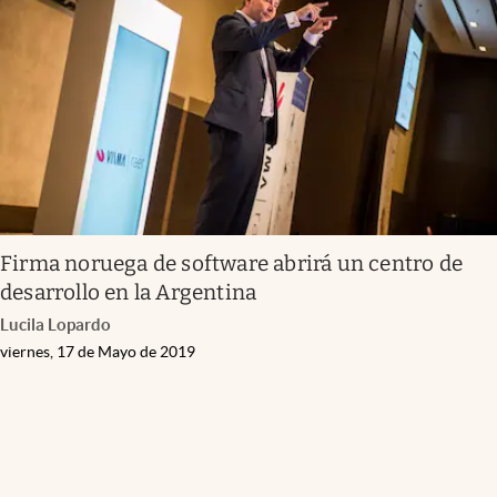
Infotechnology
Clase
Clima
Mundial 2026
Eventos Corporativos
El Cronista Studio
Firma noruega de software abrirá un centro de
Mediakit
desarrollo en la Argentina
abre en nueva pestaña
Lucila Lopardo
Argentina
viernes, 17 de Mayo de 2019