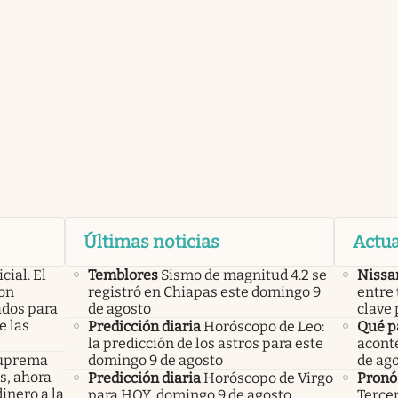
Últimas noticias
Actua
icial. El
Temblores
Sismo de magnitud 4.2 se
Nissa
con
registró en Chiapas este domingo 9
entre 
ados para
de agosto
clave 
e las
Predicción diaria
Horóscopo de Leo:
Qué p
la predicción de los astros para este
acont
 Suprema
domingo 9 de agosto
de ag
os, ahora
Predicción diaria
Horóscopo de Virgo
Pronó
inero a la
para HOY, domingo 9 de agosto
Tercer