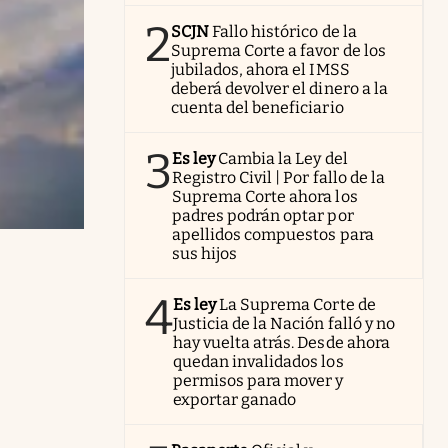
2
SCJN
Fallo histórico de la
Suprema Corte a favor de los
jubilados, ahora el IMSS
deberá devolver el dinero a la
cuenta del beneficiario
3
Es ley
Cambia la Ley del
Registro Civil | Por fallo de la
Suprema Corte ahora los
padres podrán optar por
apellidos compuestos para
sus hijos
4
Es ley
La Suprema Corte de
Justicia de la Nación falló y no
hay vuelta atrás. Desde ahora
quedan invalidados los
permisos para mover y
exportar ganado