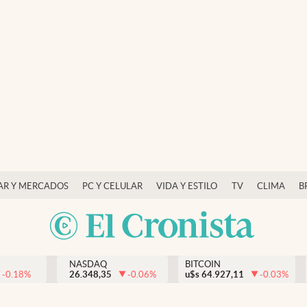
AR Y MERCADOS
PC Y CELULAR
VIDA Y ESTILO
TV
CLIMA
B
NASDAQ
BITCOIN
-0.18
%
26.348,35
-0.06
%
u$s
64.927,11
-0.03
%