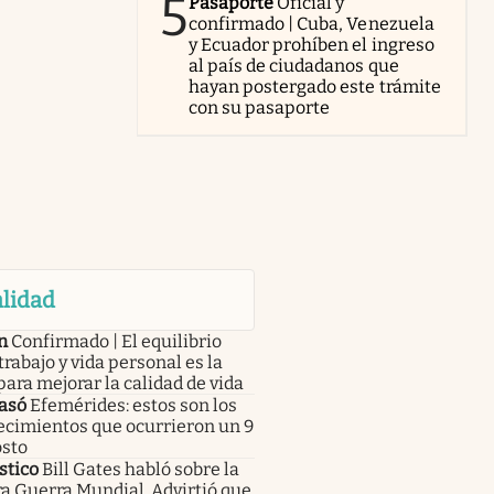
5
Pasaporte
Oficial y
confirmado | Cuba, Venezuela
y Ecuador prohíben el ingreso
al país de ciudadanos que
hayan postergado este trámite
con su pasaporte
lidad
n
Confirmado | El equilibrio
trabajo y vida personal es la
para mejorar la calidad de vida
asó
Efemérides: estos son los
ecimientos que ocurrieron un 9
osto
stico
Bill Gates habló sobre la
a Guerra Mundial. Advirtió que