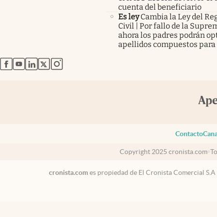
cuenta del beneficiario
Es ley
Cambia la Ley del Reg
Civil | Por fallo de la Supr
ahora los padres podrán op
apellidos compuestos para 
abre en nueva pestaña
abre en nueva pestaña
abre en nueva pestaña
abre en nueva pestaña
abre en nueva pestaña
Contacto
Cana
Copyright 2025 cronista.com
To
cronista.com
es propiedad de El Cronista Comercial S.A
México