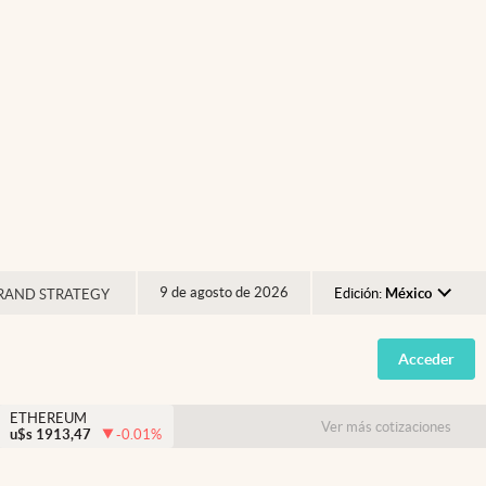
9 de agosto de 2026
Edición:
México
RAND STRATEGY
Argentina
Acceder
España
México
ETHEREUM
Ver más cotizaciones
u$s
1913,47
-0.01
%
USA
Colombia