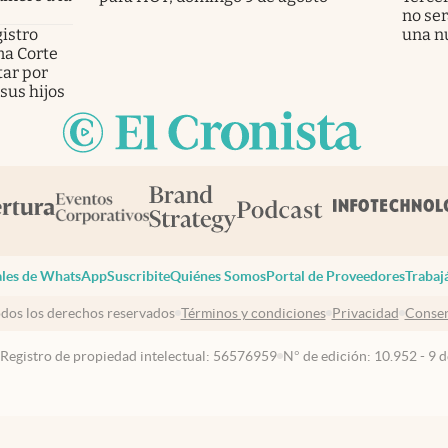
no ser
istro
una n
ema Corte
tar por
sus hijos
les de WhatsApp
Suscribite
Quiénes Somos
Portal de Proveedores
Trabaj
dos los derechos reservados
Términos y condiciones
Privacidad
Consen
 Registro de propiedad intelectual: 56576959
N° de edición: 10.952 - 9 