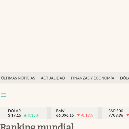
Últimas Noticias
Actualidad
Finanzas y economía
Dólar y mercados
Internacionales
Opinión
ÚLTIMAS NOTICIAS
ACTUALIDAD
FINANZAS Y ECONOMÍA
DÓL
Brand Strategy
Pc y celular
Vida y estilo
DÓLAR
BMV
S&P 500
$
17,15
0.13
%
66.396,15
-0.19
%
7709,96
Tv
Ranking mundial