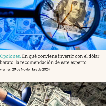
Infotechnology
Clase
Clima
Mundial 2026
Eventos Corporativos
El Cronista Studio
Opciones
.
En qué conviene invertir con el dólar
Mediakit
barato: la recomendación de este experto
abre en nueva pestaña
Argentina
viernes, 29 de Noviembre de 2024