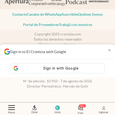
Contacto
Canales de WhatsApp
Suscribite
Quiénes Somos
Portal de Proveedores
Trabajá con nosotros
Copyright 2025 cronista.com
Todos los derechos reservados
Términos y condiciones
×
Privacidad
Sign in to El Cronista with Google
Consentimiento
Tel:
+54 11 7078-3270
cronista.com
es propiedad de El Cronista Comercial S.A Registro de
propiedad intelectual: 56576959
N° de edición: 10.950 - 7 de agosto de 2026
Director Periodístico: Hernán de Goñi
Dolar
Inicio
Ingresar
Menú
Foro