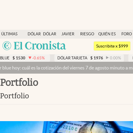
Últimas noticias
ÚLTIMAS
DÓLAR
DÓLAR
JAVIER
RIESGO
QUIÉN ES
FORO
Dólar
NOTICIAS
BLUE
MILEI
PAÍS
QUIÉN
Argentina
Members
Suscribite x $999
España
Economía y Política
$
1530
-0.65
%
DÓLAR TARJETA
$
1976
0.00
%
DÓLA
México
 hoy: cuál es la cotización del viernes 7 de agosto minuto a minuto
Finanzas y Mercados
USA
portfolio
Mercados Online
Colombia
Uruguay
Negocios
portfolio
Columnistas
Otras secciones
Apertura