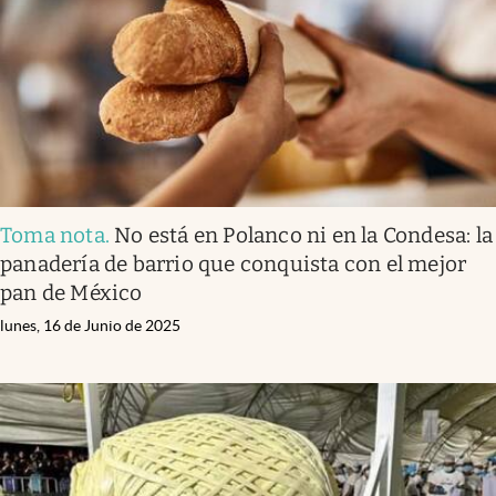
Clima
Espiritualidad
Mediakit
abre en nueva pestaña
México
Toma nota
.
No está en Polanco ni en la Condesa: la
panadería de barrio que conquista con el mejor
pan de México
lunes, 16 de Junio de 2025