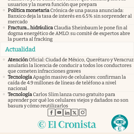
usuarios y la nueva función que prepara
Política monetaria
Crónica de una pausa anunciada:
Banxico deja la tasa de interés en 6.5% sin sorprender al
mercado
Fractura... hidráulica
Claudia Sheinbaum le pone fin al
dogma energético de AMLO: su comité de expertos abre
la puerta al fracking
Actualidad
Atención
Oficial: Ciudad de México, Querétaro y Veracruz
anularán la licencia de conducir a todos los conductores
que cometen infracciones graves
Tecnología
Apagón masivo de celulares: confirman la
caída de 4.9 millones de líneas de teléfono a nivel
nacional
Tecnología
Carlos Slim lanza curso gratuito para
aprender por qué los celulares viejos y dañados no son
basura y cómo reutilizarlos
abre en nueva pestaña
abre en nueva pestaña
abre en nueva pestaña
abre en nueva pestaña
abre en nueva pestaña