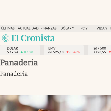
Últimas Noticias
ÚLTIMAS
ACTUALIDAD
FINANZAS
DÓLAR Y
PC Y
VIDA Y
Actualidad
NOTICIAS
Y
MERCADOS
CELULAR
ESTILO
Argentina
Finanzas y economía
ECONOMÍA
España
Dólar y mercados
DÓLAR
BMV
S&P 500
$
17,24
0.18
%
66.525,18
-0.46
%
México
7723,55
Internacionales
USA
Panaderia
Opinión
Colombia
Panaderia
Uruguay
Brand Strategy
Pc y celular
Vida y estilo
Tv