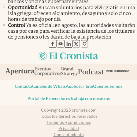
bancos y oficinas gubernamentales
Oportunidad
Buscan voluntarios para vivir gratis en una
isla griega: ofrecen alojamiento, desayuno y solo cinco
horas de trabajo por día
Control
Ya es oficial: en agosto, las autoridades visitarán
casa por casa para verificar la existencia de los titulares
de pensiones o les darán de baja la prestación
abre en nueva pestaña
abre en nueva pestaña
abre en nueva pestaña
abre en nueva pestaña
abre en nueva pestaña
Contacto
Canales de WhatsApp
Suscribite
Quiénes Somos
Portal de Proveedores
Trabajá con nosotros
Copyright 2025 cronista.com
Todos los derechos reservados
Términos y condiciones
Privacidad
Consentimiento