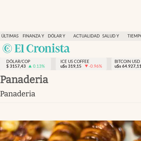
Finanzas y economía
ÚLTIMAS
FINANZA Y
DÓLAR Y
ACTUALIDAD
SALUD Y
TIEMP
Salud y nutrición
NOTICIAS
ECONOMÍA
MERCADOS
NUTRICIÓN
LIBRE
Argentina
Vida espiritual
España
Actualidad
DÓLAR/COP
ICE US COFFEE
BITCOIN USD
$
3157,43
0.13
%
u$s
319,15
-0.96
%
u$s
México
64.927,1
Tiempo libre
USA
Panaderia
Dólar y mercados
Colombia
Panaderia
Uruguay
Curiosidades
Colombia