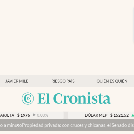
JAVIER MILEI
RIESGO PAÍS
QUIÉN ES QUIÉN
TA
$
1976
0.00
%
DÓLAR MEP
$
1521,52
0.23
uto
Propiedad privada: con cruces y chicanas, el Senado discute el 