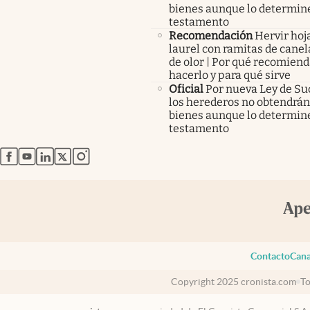
bienes aunque lo determine
testamento
Recomendación
Hervir hoj
laurel con ramitas de canel
de olor | Por qué recomien
hacerlo y para qué sirve
Oficial
Por nueva Ley de Su
los herederos no obtendrán
bienes aunque lo determine
testamento
abre en nueva pestaña
abre en nueva pestaña
abre en nueva pestaña
abre en nueva pestaña
abre en nueva pestaña
Contacto
Cana
Copyright 2025 cronista.com
To