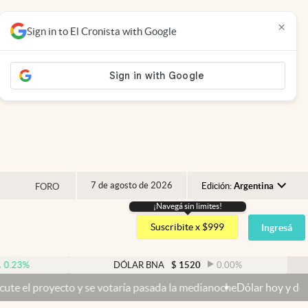
×
Sign in to El Cronista with Google
7 de agosto de 2026
Edición:
Argentina
FORO
¡Navegá sin limites!
Argentina
Suscribite x $999
Ingresá
España
México
%
DÓLAR BNA
$
1520
0.00
%
USA
proyecto y se votaría pasada la medianoche
Dólar hoy y dólar blue h
Colombia