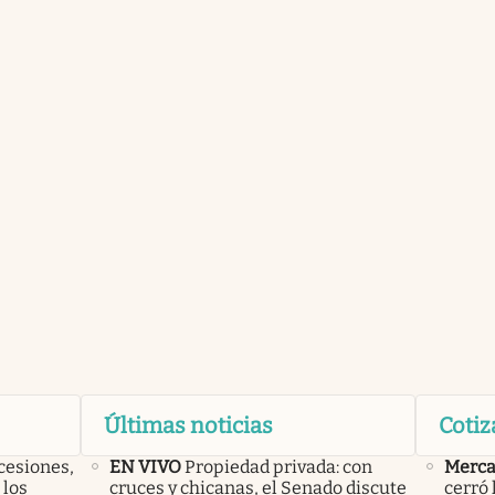
Últimas noticias
Cotiz
cesiones,
EN VIVO
Propiedad privada: con
Merca
 los
cruces y chicanas, el Senado discute
cerró 