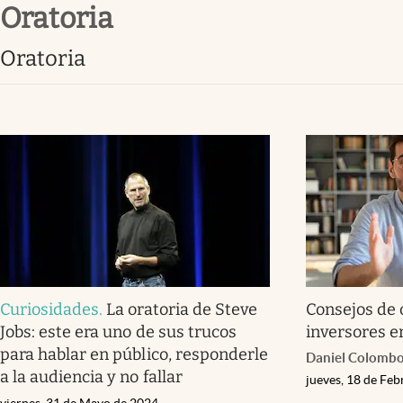
oratoria
Infotechnology
Clase
oratoria
Clima
Mundial 2026
Eventos Corporativos
El Cronista Studio
Mediakit
abre en nueva pestaña
Curiosidades
.
La oratoria de Steve
Consejos de 
Jobs: este era uno de sus trucos
inversores e
para hablar en público, responderle
Daniel Colomb
a la audiencia y no fallar
jueves, 18 de Fe
viernes, 31 de Mayo de 2024