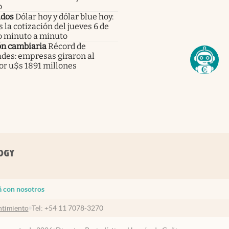
o
dos
Dólar hoy y dólar blue hoy:
s la cotización del jueves 6 de
o minuto a minuto
ón cambiaria
Récord de
ades: empresas giraron al
or u$s 1891 millones
á con nosotros
timiento
Tel:
+54 11 7078-3270