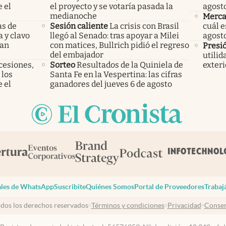
 el
el proyecto y se votaría pasada la
agost
medianoche
Merca
as de
Sesión caliente
La crisis con Brasil
cuál e
a y clavo
llegó al Senado: tras apoyar a Milei
agost
dan
con matices, Bullrich pidió el regreso
Presi
del embajador
utilid
cesiones,
Sorteo
Resultados de la Quiniela de
exteri
 los
Santa Fe en la Vespertina: las cifras
 el
ganadores del jueves 6 de agosto
les de WhatsApp
Suscribite
Quiénes Somos
Portal de Proveedores
Trabaj
dos los derechos reservados
Términos y condiciones
Privacidad
Consen