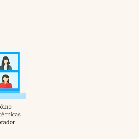
Uruguay
 cómo
 técnicas
orador