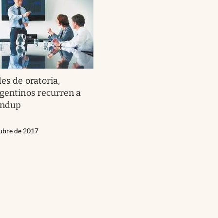
es de oratoria,
rgentinos recurren a
andup
tubre de 2017