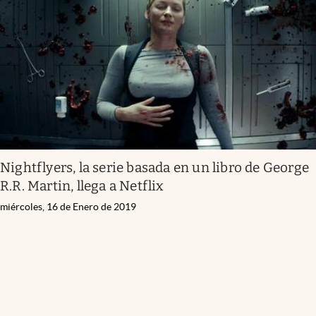
Infotechnology
Clase
Clima
Mundial 2026
Eventos Corporativos
El Cronista Studio
Nightflyers, la serie basada en un libro de George
Mediakit
R.R. Martin, llega a Netflix
abre en nueva pestaña
Argentina
miércoles, 16 de Enero de 2019