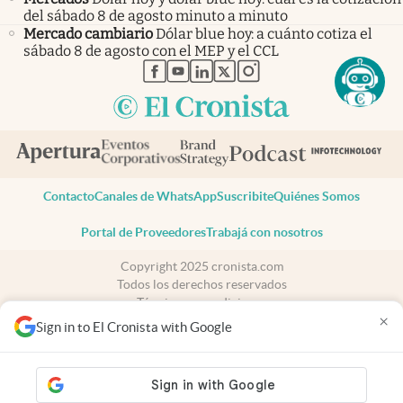
del sábado 8 de agosto minuto a minuto
Mercado cambiario
Dólar blue hoy: a cuánto cotiza el
sábado 8 de agosto con el MEP y el CCL
abre en nueva pestaña
abre en nueva pestaña
abre en nueva pestaña
abre en nueva pestaña
abre en nueva pestaña
Contacto
Canales de WhatsApp
Suscribite
Quiénes Somos
Portal de Proveedores
Trabajá con nosotros
Copyright 2025 cronista.com
Todos los derechos reservados
Términos y condiciones
×
Privacidad
Sign in to El Cronista with Google
Consentimiento
Tel:
+54 11 7078-3270
cronista.com
es propiedad de El Cronista Comercial S.A Registro de