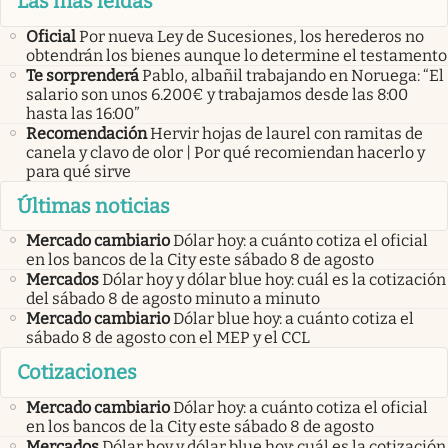
Las más leídas
Oficial
Por nueva Ley de Sucesiones, los herederos no
obtendrán los bienes aunque lo determine el testamento
Te sorprenderá
Pablo, albañil trabajando en Noruega: “El
salario son unos 6.200€ y trabajamos desde las 8:00
hasta las 16:00”
Recomendación
Hervir hojas de laurel con ramitas de
canela y clavo de olor | Por qué recomiendan hacerlo y
para qué sirve
Últimas noticias
Mercado cambiario
Dólar hoy: a cuánto cotiza el oficial
en los bancos de la City este sábado 8 de agosto
Mercados
Dólar hoy y dólar blue hoy: cuál es la cotización
del sábado 8 de agosto minuto a minuto
Mercado cambiario
Dólar blue hoy: a cuánto cotiza el
sábado 8 de agosto con el MEP y el CCL
Cotizaciones
Mercado cambiario
Dólar hoy: a cuánto cotiza el oficial
en los bancos de la City este sábado 8 de agosto
Mercados
Dólar hoy y dólar blue hoy: cuál es la cotización