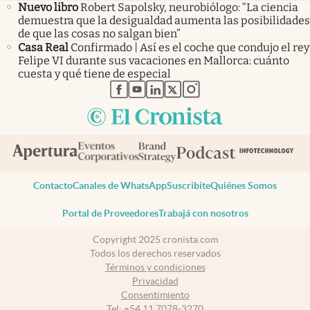
Nuevo libro
Robert Sapolsky, neurobiólogo: “La ciencia
demuestra que la desigualdad aumenta las posibilidades
de que las cosas no salgan bien”
Casa Real
Confirmado | Así es el coche que condujo el rey
Felipe VI durante sus vacaciones en Mallorca: cuánto
cuesta y qué tiene de especial
abre en nueva pestaña
abre en nueva pestaña
abre en nueva pestaña
abre en nueva pestaña
abre en nueva pestaña
Contacto
Canales de WhatsApp
Suscribite
Quiénes Somos
Portal de Proveedores
Trabajá con nosotros
Copyright 2025 cronista.com
Todos los derechos reservados
Términos y condiciones
Privacidad
Consentimiento
Tel:
+54 11 7078-3270