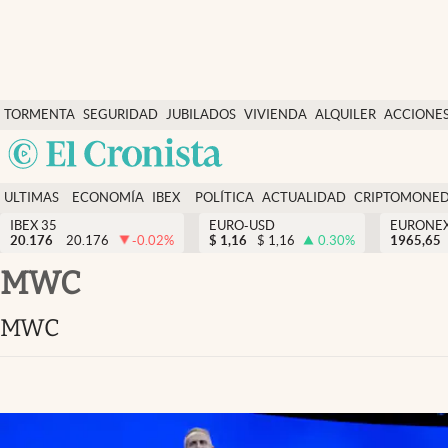
Últimas Noticias
TORMENTA
SEGURIDAD
JUBILADOS
VIVIENDA
ALQUILER
ACCIONE
Economía y finanzas
SOCIAL
Argentina
Política
España
Actualidad
ULTIMAS
ECONOMÍA
IBEX
POLÍTICA
ACTUALIDAD
CRIPTOMONE
México
NOTICIAS
Y
Y
IBEX 35
EURO-USD
EURONE
Criptomonedas
20.176
20.176
-0.02
%
$
1,16
$
1,16
0.30
%
USA
1965,65
FINANZAS
EURO
Colombia
MWC
España
Uruguay
MWC