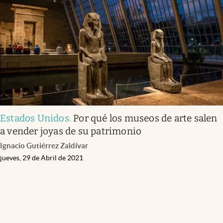
Infotechnology
Clase
Clima
Mundial 2026
Eventos Corporativos
El Cronista Studio
Estados Unidos
.
Por qué los museos de arte salen
Mediakit
a vender joyas de su patrimonio
abre en nueva pestaña
Ignacio Gutiérrez Zaldívar
Argentina
jueves, 29 de Abril de 2021