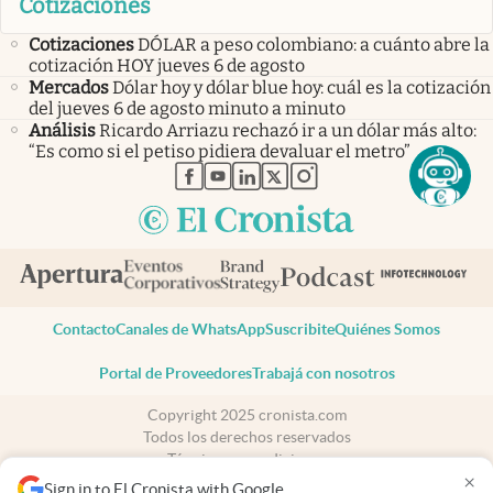
Cotizaciones
Cotizaciones
DÓLAR a peso colombiano: a cuánto abre la
cotización HOY jueves 6 de agosto
Mercados
Dólar hoy y dólar blue hoy: cuál es la cotización
del jueves 6 de agosto minuto a minuto
Análisis
Ricardo Arriazu rechazó ir a un dólar más alto:
“Es como si el petiso pidiera devaluar el metro”
abre en nueva pestaña
abre en nueva pestaña
abre en nueva pestaña
abre en nueva pestaña
abre en nueva pestaña
Contacto
Canales de WhatsApp
Suscribite
Quiénes Somos
Portal de Proveedores
Trabajá con nosotros
Copyright 2025 cronista.com
Todos los derechos reservados
Términos y condiciones
×
Privacidad
Sign in to El Cronista with Google