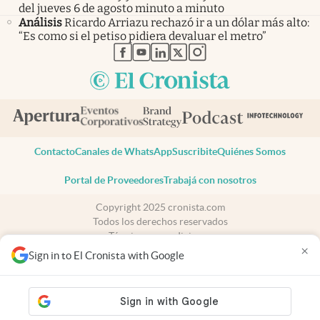
del jueves 6 de agosto minuto a minuto
Análisis
Ricardo Arriazu rechazó ir a un dólar más alto:
“Es como si el petiso pidiera devaluar el metro”
abre en nueva pestaña
abre en nueva pestaña
abre en nueva pestaña
abre en nueva pestaña
abre en nueva pestaña
Contacto
Canales de WhatsApp
Suscribite
Quiénes Somos
Portal de Proveedores
Trabajá con nosotros
Copyright 2025 cronista.com
Todos los derechos reservados
Términos y condiciones
×
Privacidad
Sign in to El Cronista with Google
Consentimiento
Tel:
+54 11 7078-3270
cronista.com
es propiedad de El Cronista Comercial S.A Registro de