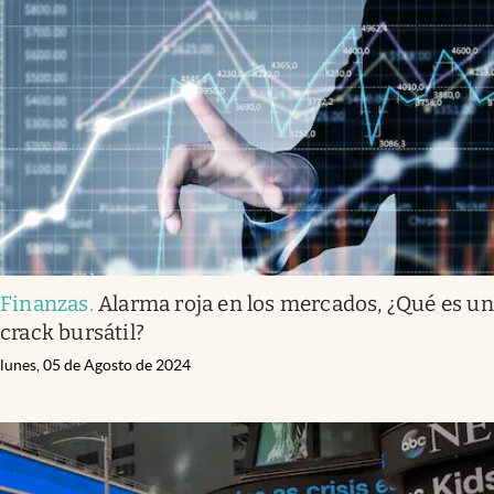
Infotechnology
Clase
Clima
Mundial 2026
Eventos Corporativos
El Cronista Studio
Mediakit
Finanzas
.
Alarma roja en los mercados, ¿Qué es un
abre en nueva pestaña
Argentina
crack bursátil?
lunes, 05 de Agosto de 2024