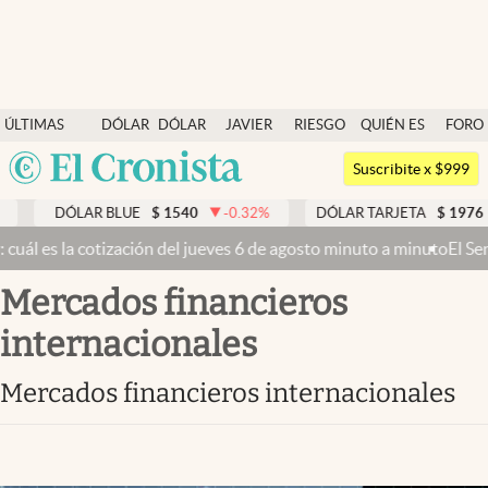
Últimas noticias
ÚLTIMAS
DÓLAR
DÓLAR
JAVIER
RIESGO
QUIÉN ES
FORO
Dólar
NOTICIAS
BLUE
MILEI
PAÍS
QUIÉN
Argentina
Members
Suscribite x $999
España
Economía y Política
DÓLAR BLUE
$
1540
-0.32
%
DÓLAR TARJETA
$
1976
México
 es la cotización del jueves 6 de agosto minuto a minuto
El Senado b
Finanzas y Mercados
USA
mercados financieros
Mercados Online
Colombia
Uruguay
internacionales
Negocios
Columnistas
mercados financieros internacionales
Otras secciones
Apertura