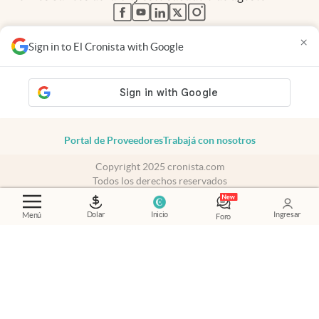
abre en nueva pestaña
abre en nueva pestaña
abre en nueva pestaña
abre en nueva pestaña
abre en nueva pestaña
×
Sign in to El Cronista with Google
Contacto
Canales de WhatsApp
Suscribite
Quiénes Somos
Portal de Proveedores
Trabajá con nosotros
Copyright 2025 cronista.com
Todos los derechos reservados
Términos y condiciones
Privacidad
Dolar
Inicio
Ingresar
Menú
Foro
Consentimiento
Tel:
+54 11 7078-3270
cronista.com
es propiedad de El Cronista Comercial S.A Registro de
propiedad intelectual: 56576959
N° de edición: 10.950 - 7 de agosto de 2026
Director Periodístico: Hernán de Goñi