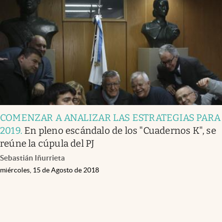
Infotechnology
Clase
Clima
Mundial 2026
Eventos Corporativos
El Cronista Studio
COMENZAR A ANALIZAR LAS ESTRATEGIAS PARA
Mediakit
2019
.
En pleno escándalo de los "Cuadernos K", se
abre en nueva pestaña
reúne la cúpula del PJ
Argentina
Sebastián Iñurrieta
miércoles, 15 de Agosto de 2018