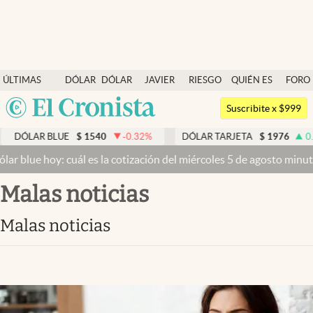
Últimas noticias
ÚLTIMAS
DÓLAR
DÓLAR
JAVIER
RIESGO
QUIÉN ES
FORO
Dólar
NOTICIAS
BLUE
MILEI
PAÍS
QUIÉN
Argentina
Members
Suscribite x $999
España
Economía y Política
DÓLAR BLUE
$
1540
-0.32
%
DÓLAR TARJETA
$
1976
0.33
México
 blue hoy: cuál es la cotización del miércoles 5 de agosto minuto 
Finanzas y Mercados
USA
malas noticias
Mercados Online
Colombia
Uruguay
Negocios
malas noticias
Columnistas
Otras secciones
Apertura