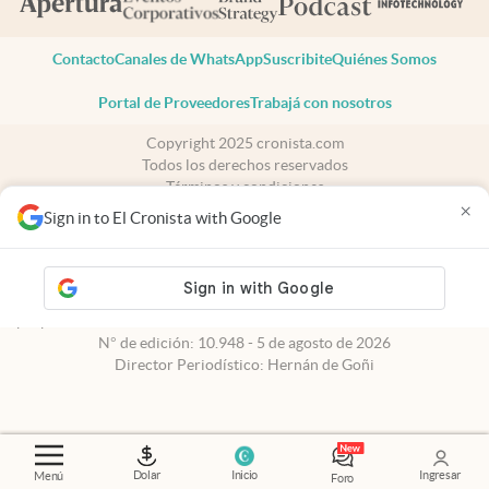
Contacto
Canales de WhatsApp
Suscribite
Quiénes Somos
Portal de Proveedores
Trabajá con nosotros
Copyright 2025 cronista.com
Todos los derechos reservados
Términos y condiciones
×
Privacidad
Sign in to El Cronista with Google
Consentimiento
Tel:
+54 11 7078-3270
cronista.com
es propiedad de El Cronista Comercial S.A Registro de
propiedad intelectual: 56576959
N° de edición: 10.948 - 5 de agosto de 2026
Director Periodístico: Hernán de Goñi
Dolar
Inicio
Ingresar
Menú
Foro