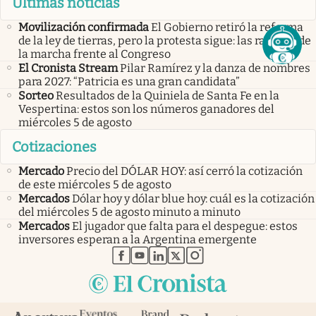
Últimas noticias
Movilización confirmada
El Gobierno retiró la reforma
de la ley de tierras, pero la protesta sigue: las razones de
la marcha frente al Congreso
El Cronista Stream
Pilar Ramírez y la danza de nombres
para 2027: “Patricia es una gran candidata”
Sorteo
Resultados de la Quiniela de Santa Fe en la
Vespertina: estos son los números ganadores del
miércoles 5 de agosto
Cotizaciones
Mercado
Precio del DÓLAR HOY: así cerró la cotización
de este miércoles 5 de agosto
Mercados
Dólar hoy y dólar blue hoy: cuál es la cotización
del miércoles 5 de agosto minuto a minuto
Mercados
El jugador que falta para el despegue: estos
inversores esperan a la Argentina emergente
abre en nueva pestaña
abre en nueva pestaña
abre en nueva pestaña
abre en nueva pestaña
abre en nueva pestaña