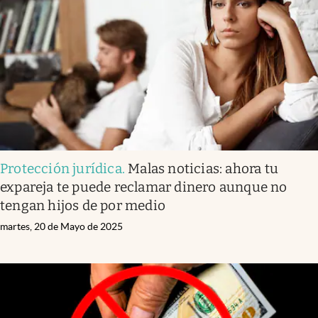
Infotechnology
Clase
Clima
Mundial 2026
Eventos Corporativos
El Cronista Studio
Protección jurídica
.
Malas noticias: ahora tu
Mediakit
expareja te puede reclamar dinero aunque no
abre en nueva pestaña
tengan hijos de por medio
Argentina
martes, 20 de Mayo de 2025