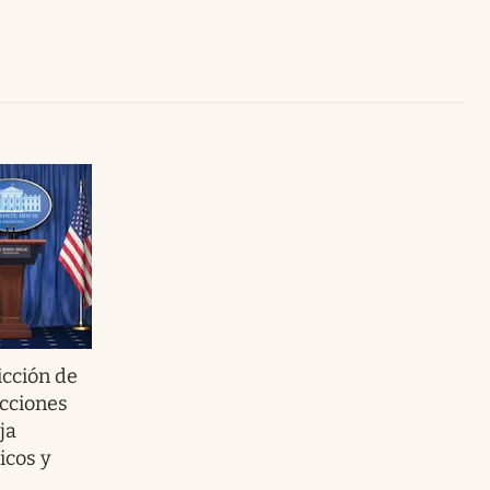
Uruguay
icción de
ecciones
ja
icos y