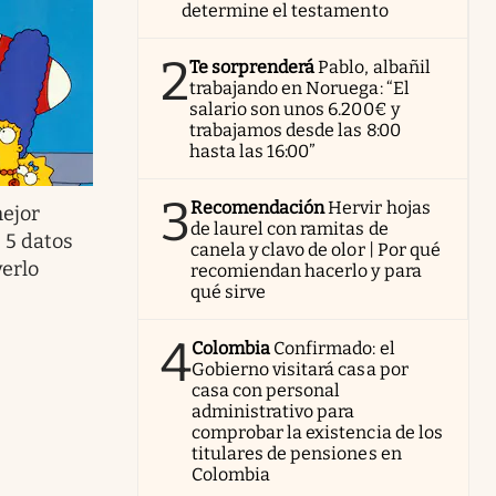
determine el testamento
2
Te sorprenderá
Pablo, albañil
trabajando en Noruega: “El
salario son unos 6.200€ y
trabajamos desde las 8:00
hasta las 16:00”
3
Recomendación
Hervir hojas
ejor
de laurel con ramitas de
 5 datos
canela y clavo de olor | Por qué
verlo
recomiendan hacerlo y para
qué sirve
4
Colombia
Confirmado: el
Gobierno visitará casa por
casa con personal
administrativo para
comprobar la existencia de los
titulares de pensiones en
Colombia