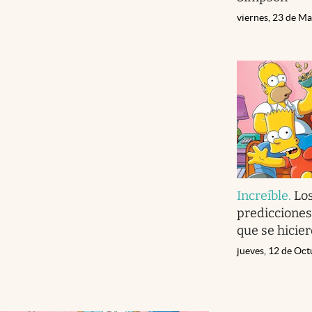
viernes, 23 de M
Increíble
.
Lo
predicciones
que se hicie
jueves, 12 de Oc