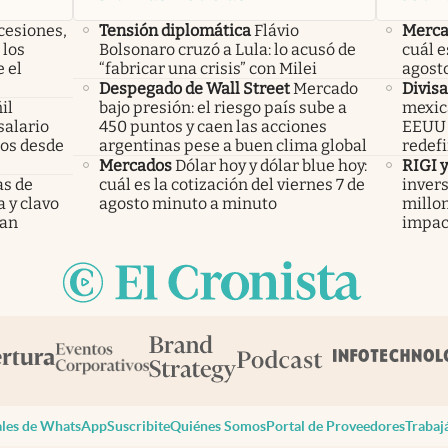
cesiones,
Tensión diplomática
Flávio
Merca
 los
Bolsonaro cruzó a Lula: lo acusó de
cuál e
 el
“fabricar una crisis” con Milei
agost
Despegado de Wall Street
Mercado
Divisa
il
bajo presión: el riesgo país sube a
mexica
salario
450 puntos y caen las acciones
EEUU y
mos desde
argentinas pese a buen clima global
redefi
Mercados
Dólar hoy y dólar blue hoy:
RIGI 
as de
cuál es la cotización del viernes 7 de
invers
a y clavo
agosto minuto a minuto
millo
dan
impac
les de WhatsApp
Suscribite
Quiénes Somos
Portal de Proveedores
Trabaj