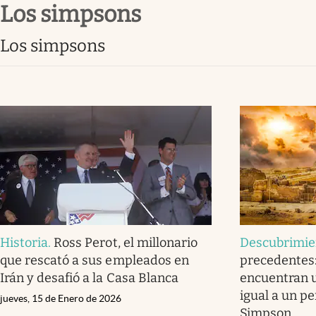
los simpsons
Infotechnology
Clase
los simpsons
Clima
Mundial 2026
Eventos Corporativos
El Cronista Studio
Mediakit
abre en nueva pestaña
Historia
.
Ross Perot, el millonario
Descubrimie
que rescató a sus empleados en
precedentes
Irán y desafió a la Casa Blanca
encuentran u
igual a un p
jueves, 15 de Enero de 2026
Simpson