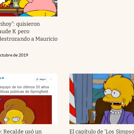
nhoy": quisieron
aude K pero
destrozando a Mauricio
ctubre de 2019
: Recalde usó un
El capítulo de 'Los Simps