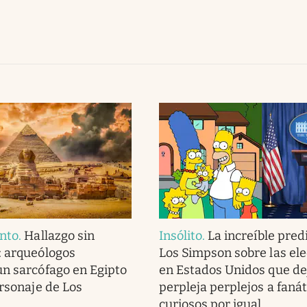
nto
.
Hallazgo sin
Insólito
.
La increíble pred
: arqueólogos
Los Simpson sobre las el
n sarcófago en Egipto
en Estados Unidos que de
ersonaje de Los
perpleja perplejos a fanát
curiosos por igual