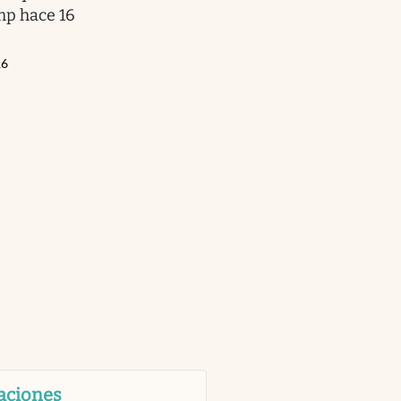
ump hace 16
16
aciones