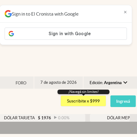
×
Sign in to El Cronista with Google
7 de agosto de 2026
Edición:
Argentina
FORO
¡Navegá sin limites!
Argentina
Suscribite x $999
Ingresá
España
México
R TARJETA
$
1976
0.00
%
DÓLAR MEP
$
1525,22
USA
Colombia