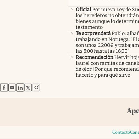
Oficial
Por nueva Ley de Su
los herederos no obtendrán
bienes aunque lo determine
testamento
Te sorprenderá
Pablo, albañ
trabajando en Noruega: “El 
son unos 6.200€ y trabaja
las 8:00 hasta las 16:00”
Recomendación
Hervir hoj
laurel con ramitas de canel
de olor | Por qué recomien
hacerlo y para qué sirve
abre en nueva pestaña
abre en nueva pestaña
abre en nueva pestaña
abre en nueva pestaña
abre en nueva pestaña
Contacto
Cana