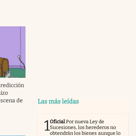
redicción
izo
escena de
Las más leídas
1
Oficial
Por nueva Ley de
Sucesiones, los herederos no
obtendrán los bienes aunque lo