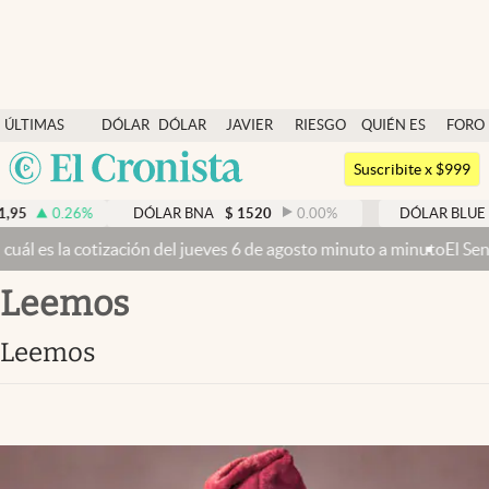
Últimas noticias
ÚLTIMAS
DÓLAR
DÓLAR
JAVIER
RIESGO
QUIÉN ES
FORO
Dólar
NOTICIAS
BLUE
MILEI
PAÍS
QUIÉN
Argentina
Members
Suscribite x $999
España
Economía y Política
95
0.26
%
DÓLAR BNA
$
1520
0.00
%
DÓLAR BLUE
México
ál es la cotización del jueves 6 de agosto minuto a minuto
El Senado
Finanzas y Mercados
USA
leemos
Mercados Online
Colombia
Uruguay
Negocios
leemos
Columnistas
Otras secciones
Apertura