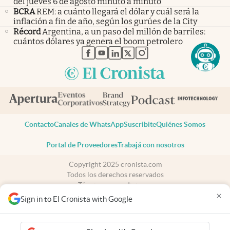
del jueves 6 de agosto minuto a minuto
BCRA
REM: a cuánto llegará el dólar y cuál será la
inflación a fin de año, según los gurúes de la City
Récord
Argentina, a un paso del millón de barriles:
cuántos dólares ya genera el boom petrolero
abre en nueva pestaña
abre en nueva pestaña
abre en nueva pestaña
abre en nueva pestaña
abre en nueva pestaña
Contacto
Canales de WhatsApp
Suscribite
Quiénes Somos
Portal de Proveedores
Trabajá con nosotros
Copyright 2025 cronista.com
Todos los derechos reservados
Términos y condiciones
×
Privacidad
Sign in to El Cronista with Google
Consentimiento
Tel:
+54 11 7078-3270