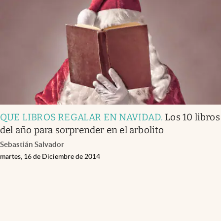
Infotechnology
Clase
Clima
Mundial 2026
Eventos Corporativos
El Cronista Studio
QUE LIBROS REGALAR EN NAVIDAD
.
Los 10 libros
Mediakit
del año para sorprender en el arbolito
abre en nueva pestaña
Sebastián Salvador
Argentina
martes, 16 de Diciembre de 2014