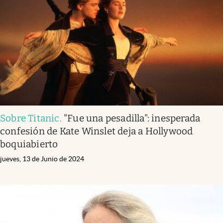
Infotechnology
Clase
Clima
Mundial 2026
Eventos Corporativos
El Cronista Studio
Sobre Titanic
.
"Fue una pesadilla": inesperada
Mediakit
confesión de Kate Winslet deja a Hollywood
abre en nueva pestaña
boquiabierto
Argentina
jueves, 13 de Junio de 2024