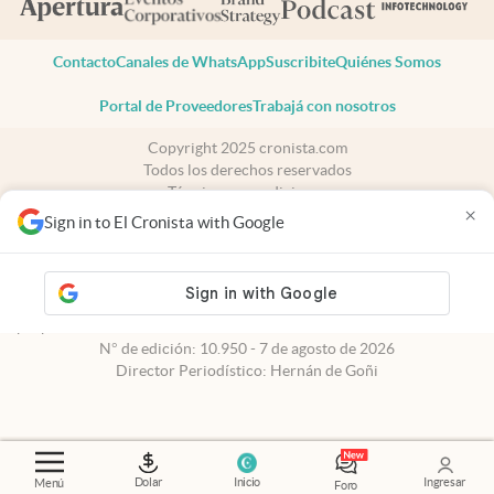
Contacto
Canales de WhatsApp
Suscribite
Quiénes Somos
Portal de Proveedores
Trabajá con nosotros
Copyright 2025 cronista.com
Todos los derechos reservados
Términos y condiciones
×
Privacidad
Sign in to El Cronista with Google
Consentimiento
Tel:
+54 11 7078-3270
cronista.com
es propiedad de El Cronista Comercial S.A Registro de
propiedad intelectual: 56576959
N° de edición: 10.950 - 7 de agosto de 2026
Director Periodístico: Hernán de Goñi
Dolar
Inicio
Ingresar
Menú
Foro