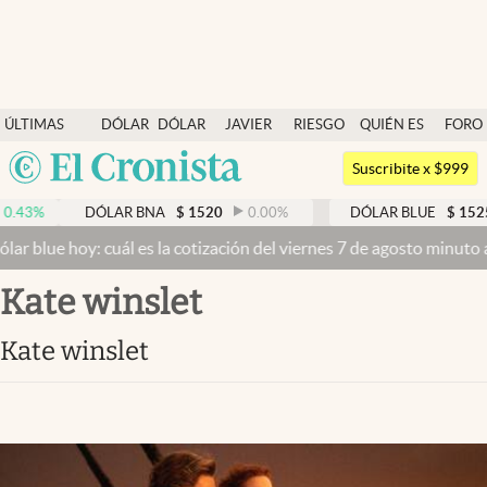
Últimas noticias
ÚLTIMAS
DÓLAR
DÓLAR
JAVIER
RIESGO
QUIÉN ES
FORO
Dólar
NOTICIAS
BLUE
MILEI
PAÍS
QUIÉN
Argentina
Members
Suscribite x $999
España
Economía y Política
43
%
DÓLAR BNA
$
1520
0.00
%
DÓLAR BLUE
$
1525
México
r blue hoy: cuál es la cotización del viernes 7 de agosto minuto a 
Finanzas y Mercados
USA
kate winslet
Mercados Online
Colombia
Uruguay
Negocios
kate winslet
Columnistas
Otras secciones
Apertura