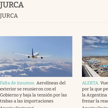
JURCA
Infotechnology
Clase
JURCA
Clima
Mundial 2026
Eventos Corporativos
El Cronista Studio
Mediakit
abre en nueva pestaña
Falta de insumos
.
Aerolíneas del
ALERTA
.
Vuel
exterior se reunieron con el
por la que pe
Gobierno y baja la tensión por las
la Argentin
trabas a las importaciones
frenar la rea
Agustina Devincenzi
Agustina Devin