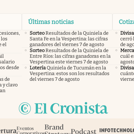
Últimas noticias
Cotiz
cesiones,
Sorteo
Resultados de la Quiniela de
Divisa
 los
Santa Fe en la Vespertina: las cifras
cerró 
 el
ganadores del viernes 7 de agosto
de ag
Sorteo
Resultados de la Quiniela de
Merca
il
Entre Ríos: las cifras ganadoras en la
cuál e
salario
Vespertina este viernes 7 de agosto
agost
mos desde
Lotería
Quiniela de Tucumán en la
Divisa
Vespertina: estos son los resultados
cuánto
as de
del viernes 7 de agosto
vierne
a y clavo
dan