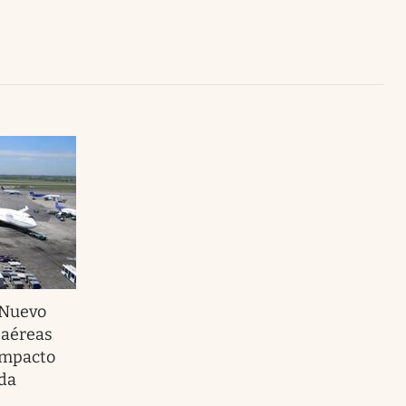
Uruguay
Nuevo
 aéreas
 impacto
da