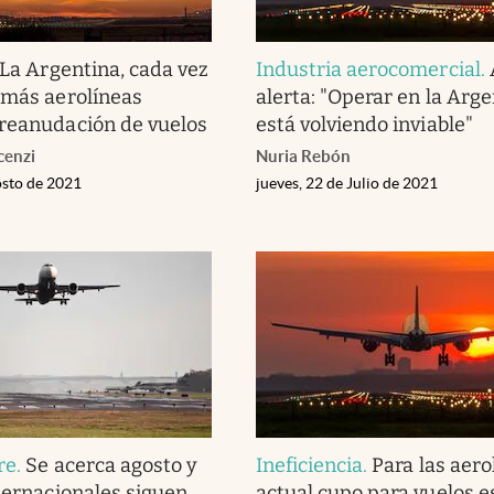
La Argentina, cada vez
Industria aerocomercial
.
 más aerolíneas
alerta: "Operar en la Arge
reanudación de vuelos
está volviendo inviable"
cenzi
Nuria Rebón
osto de 2021
jueves, 22 de Julio de 2021
re
.
Se acerca agosto y
Ineficiencia
.
Para las aerol
nternacionales siguen
actual cupo para vuelos e