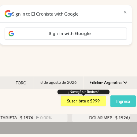
×
Sign in to El Cronista with Google
8 de agosto de 2026
Edición:
Argentina
FORO
¡Navegá sin limites!
Argentina
Suscribite x $999
Ingresá
España
México
$
1976
0.00
%
DÓLAR MEP
$
1526,03
0.43
%
USA
Colombia