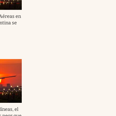
Aéreas en
ntina se
íneas, el
s peor que