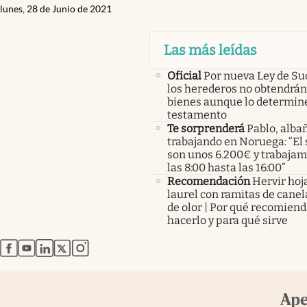
lunes, 28 de Junio de 2021
Las más leídas
Oficial
Por nueva Ley de Su
los herederos no obtendrán
bienes aunque lo determine
testamento
Te sorprenderá
Pablo, albañ
trabajando en Noruega: “El 
son unos 6.200€ y trabaja
las 8:00 hasta las 16:00”
Recomendación
Hervir hoj
laurel con ramitas de canel
de olor | Por qué recomien
hacerlo y para qué sirve
abre en nueva pestaña
abre en nueva pestaña
abre en nueva pestaña
abre en nueva pestaña
abre en nueva pestaña