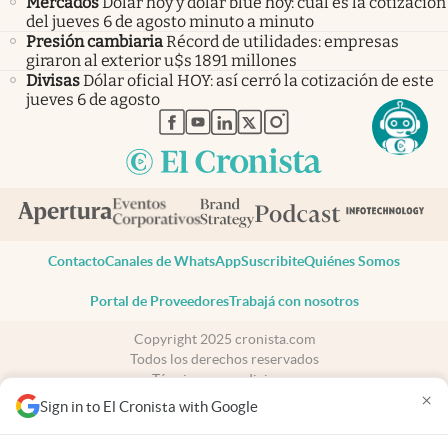
Mercados
Dólar hoy y dólar blue hoy: cuál es la cotización
del jueves 6 de agosto minuto a minuto
Presión cambiaria
Récord de utilidades: empresas
giraron al exterior u$s 1891 millones
Divisas
Dólar oficial HOY: así cerró la cotización de este
jueves 6 de agosto
abre en nueva pestaña
abre en nueva pestaña
abre en nueva pestaña
abre en nueva pestaña
abre en nueva pestaña
Contacto
Canales de WhatsApp
Suscribite
Quiénes Somos
Portal de Proveedores
Trabajá con nosotros
Copyright 2025 cronista.com
Todos los derechos reservados
Términos y condiciones
×
Privacidad
Sign in to El Cronista with Google
Consentimiento
Tel:
+54 11 7078-3270