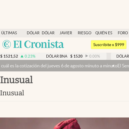
Últimas noticias
ÚLTIMAS
DÓLAR
DÓLAR
JAVIER
RIESGO
QUIÉN ES
FORO
Dólar
NOTICIAS
BLUE
MILEI
PAÍS
QUIÉN
Argentina
Members
Suscribite x $999
España
Economía y Política
1521,52
0.23
%
DÓLAR BNA
$
1520
0.00
%
DÓLAR B
México
ál es la cotización del jueves 6 de agosto minuto a minuto
El Senado
Finanzas y Mercados
USA
inusual
Mercados Online
Colombia
Uruguay
Negocios
inusual
Columnistas
Otras secciones
Apertura