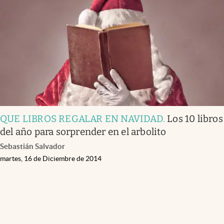
Infotechnology
Clase
Clima
Mundial 2026
Eventos Corporativos
El Cronista Studio
QUE LIBROS REGALAR EN NAVIDAD
.
Los 10 libros
Mediakit
del año para sorprender en el arbolito
abre en nueva pestaña
Sebastián Salvador
Argentina
martes, 16 de Diciembre de 2014