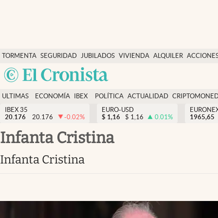
Últimas Noticias
TORMENTA
SEGURIDAD
JUBILADOS
VIVIENDA
ALQUILER
ACCIONE
Economía y finanzas
SOCIAL
Argentina
Política
España
Actualidad
ULTIMAS
ECONOMÍA
IBEX
POLÍTICA
ACTUALIDAD
CRIPTOMONE
México
NOTICIAS
Y
Y
IBEX 35
EURO-USD
EURONE
Criptomonedas
20.176
20.176
-0.02
%
$
1,16
$
1,16
0.01
%
USA
1965,65
FINANZAS
EURO
Colombia
Infanta Cristina
España
Uruguay
Infanta Cristina