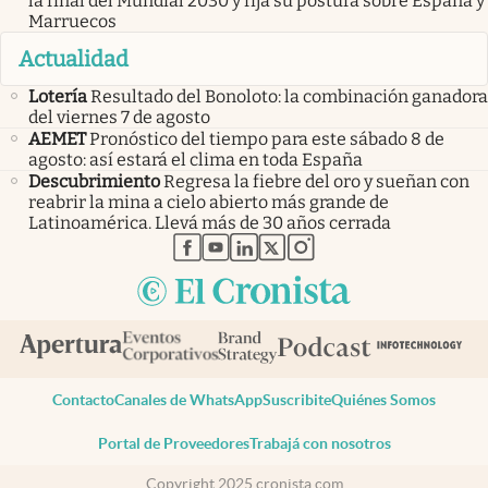
la final del Mundial 2030 y fija su postura sobre España y
Marruecos
Actualidad
Lotería
Resultado del Bonoloto: la combinación ganadora
del viernes 7 de agosto
AEMET
Pronóstico del tiempo para este sábado 8 de
agosto: así estará el clima en toda España
Descubrimiento
Regresa la fiebre del oro y sueñan con
reabrir la mina a cielo abierto más grande de
Latinoamérica. Llevá más de 30 años cerrada
abre en nueva pestaña
abre en nueva pestaña
abre en nueva pestaña
abre en nueva pestaña
abre en nueva pestaña
Contacto
Canales de WhatsApp
Suscribite
Quiénes Somos
Portal de Proveedores
Trabajá con nosotros
Copyright 2025 cronista.com