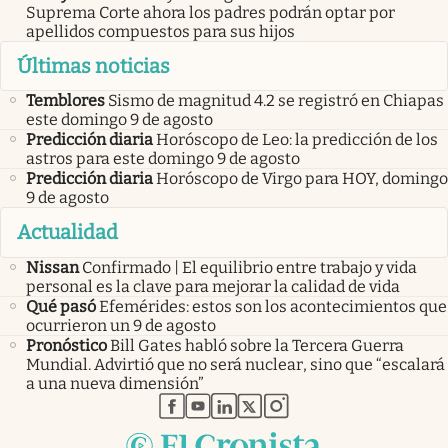
Suprema Corte ahora los padres podrán optar por
apellidos compuestos para sus hijos
Últimas noticias
Temblores
Sismo de magnitud 4.2 se registró en Chiapas
este domingo 9 de agosto
Predicción diaria
Horóscopo de Leo: la predicción de los
astros para este domingo 9 de agosto
Predicción diaria
Horóscopo de Virgo para HOY, domingo
9 de agosto
Actualidad
Nissan
Confirmado | El equilibrio entre trabajo y vida
personal es la clave para mejorar la calidad de vida
Qué pasó
Efemérides: estos son los acontecimientos que
ocurrieron un 9 de agosto
Pronóstico
Bill Gates habló sobre la Tercera Guerra
Mundial. Advirtió que no será nuclear, sino que “escalará
a una nueva dimensión”
abre en nueva pestaña
abre en nueva pestaña
abre en nueva pestaña
abre en nueva pestaña
abre en nueva pestaña