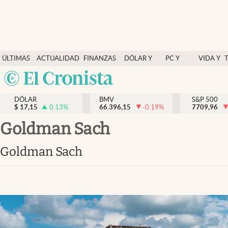
Últimas Noticias
ÚLTIMAS
ACTUALIDAD
FINANZAS
DÓLAR Y
PC Y
VIDA Y
Actualidad
NOTICIAS
Y
MERCADOS
CELULAR
ESTILO
Argentina
Finanzas y economía
ECONOMÍA
España
Dólar y mercados
DÓLAR
BMV
S&P 500
$
17,15
0.13
%
66.396,15
-0.19
%
México
7709,96
Internacionales
USA
Goldman Sach
Opinión
Colombia
Goldman Sach
Uruguay
Brand Strategy
Pc y celular
Vida y estilo
Tv