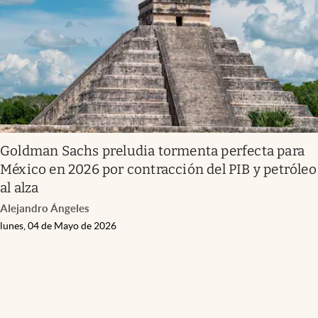
Clima
Espiritualidad
Mediakit
abre en nueva pestaña
México
Goldman Sachs preludia tormenta perfecta para
México en 2026 por contracción del PIB y petróleo
al alza
Alejandro Ángeles
lunes, 04 de Mayo de 2026