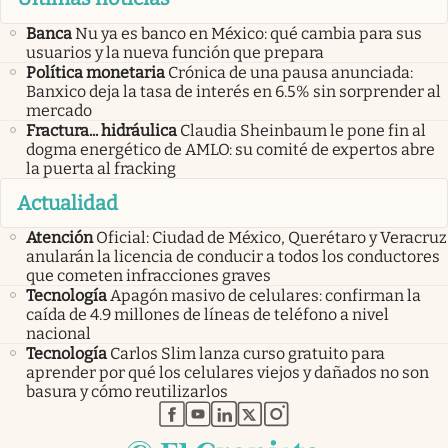
Banca
Nu ya es banco en México: qué cambia para sus
usuarios y la nueva función que prepara
Política monetaria
Crónica de una pausa anunciada:
Banxico deja la tasa de interés en 6.5% sin sorprender al
mercado
Fractura... hidráulica
Claudia Sheinbaum le pone fin al
dogma energético de AMLO: su comité de expertos abre
la puerta al fracking
Actualidad
Atención
Oficial: Ciudad de México, Querétaro y Veracruz
anularán la licencia de conducir a todos los conductores
que cometen infracciones graves
Tecnología
Apagón masivo de celulares: confirman la
caída de 4.9 millones de líneas de teléfono a nivel
nacional
Tecnología
Carlos Slim lanza curso gratuito para
aprender por qué los celulares viejos y dañados no son
basura y cómo reutilizarlos
abre en nueva pestaña
abre en nueva pestaña
abre en nueva pestaña
abre en nueva pestaña
abre en nueva pestaña