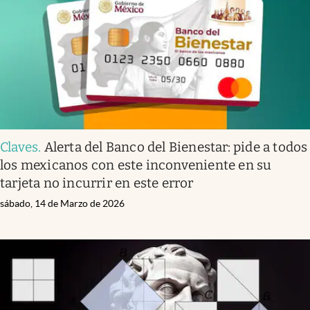
Clima
Espiritualidad
Mediakit
abre en nueva pestaña
México
Claves
.
Alerta del Banco del Bienestar: pide a todos
los mexicanos con este inconveniente en su
tarjeta no incurrir en este error
sábado, 14 de Marzo de 2026