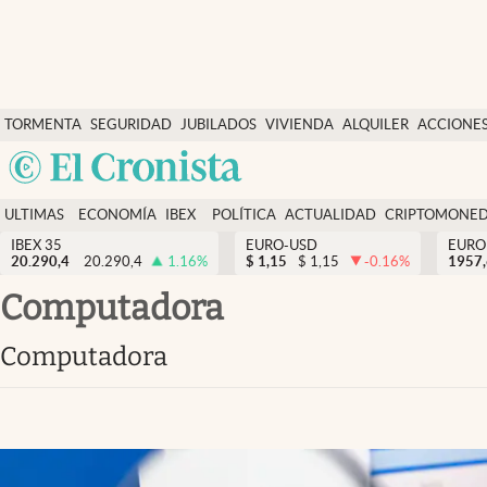
Últimas Noticias
TORMENTA
SEGURIDAD
JUBILADOS
VIVIENDA
ALQUILER
ACCIONE
Economía y finanzas
SOCIAL
Argentina
Política
España
Actualidad
ULTIMAS
ECONOMÍA
IBEX
POLÍTICA
ACTUALIDAD
CRIPTOMONE
México
NOTICIAS
Y
Y
IBEX 35
EURO-USD
EURO
Criptomonedas
20.290,4
20.290,4
1.16
%
$
1,15
$
1,15
-0.16
%
USA
1957
FINANZAS
EURO
Colombia
computadora
España
Uruguay
computadora