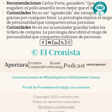
Recomendaciones
Carlos Porta, ganadero: “Que no os
engañen: el pollo amarillo no es mejor que el blanco”
Curiosidades
No es ser “agradecido” dar siempre las
gracias por cualquier favor. La psicología explica el rasgo
de personalidad que comparten estas personas
Curiosidades
No es ser acumulador guardar todos los
tickets de compras. La psicología descubrió el rasgo de
personalidad que comparten millones de personas
abre en nueva pestaña
abre en nueva pestaña
abre en nueva pestaña
abre en nueva pestaña
abre en nueva pestaña
Contacto
Canales de WhatsApp
Suscribite
Quiénes Somos
Portal de Proveedores
Trabajá con nosotros
Copyright 2025 cronista.com
Todos los derechos reservados
Términos y condiciones
Privacidad