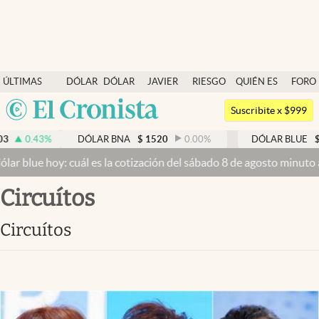
Últimas noticias
ÚLTIMAS
DÓLAR
DÓLAR
JAVIER
RIESGO
QUIÉN ES
FORO
Dólar
NOTICIAS
BLUE
MILEI
PAÍS
QUIÉN
Argentina
Members
Suscribite x $999
España
Economía y Política
0.43
%
DÓLAR BNA
$
1520
0.00
%
DÓLAR BLUE
$
15
México
 blue hoy: cuál es la cotización del sábado 8 de agosto minuto a m
Finanzas y Mercados
USA
circuítos
Mercados Online
Colombia
Uruguay
Negocios
circuítos
Columnistas
Otras secciones
Apertura