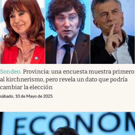
Infotechnology
Clase
Clima
Mundial 2026
Eventos Corporativos
El Cronista Studio
Sondeo
.
Provincia: una encuesta muestra primero
Mediakit
al kirchnerismo, pero revela un dato que podría
abre en nueva pestaña
cambiar la elección
Argentina
sábado, 10 de Mayo de 2025