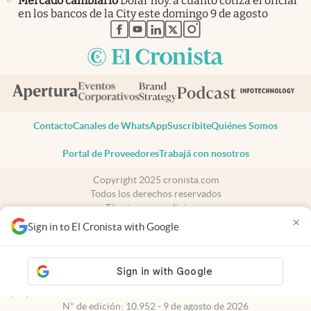
Mercado cambiario
Dólar hoy: a cuánto cotiza el oficial
en los bancos de la City este domingo 9 de agosto
abre en nueva pestaña
abre en nueva pestaña
abre en nueva pestaña
abre en nueva pestaña
abre en nueva pestaña
Contacto
Canales de WhatsApp
Suscribite
Quiénes Somos
Portal de Proveedores
Trabajá con nosotros
Copyright 2025 cronista.com
Todos los derechos reservados
Términos y condiciones
×
Privacidad
Sign in to El Cronista with Google
Consentimiento
Tel:
+54 11 7078-3270
cronista.com
es propiedad de El Cronista Comercial S.A Registro de
propiedad intelectual: 56576959
N° de edición: 10.952 - 9 de agosto de 2026