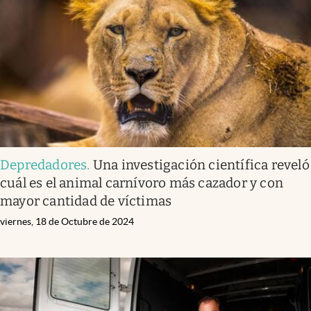
Infotechnology
Clase
Clima
Mundial 2026
Eventos Corporativos
El Cronista Studio
Depredadores
.
Una investigación científica reveló
Mediakit
cuál es el animal carnívoro más cazador y con
abre en nueva pestaña
mayor cantidad de víctimas
Argentina
viernes, 18 de Octubre de 2024