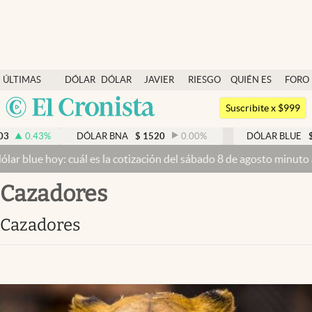
Últimas noticias
ÚLTIMAS
DÓLAR
DÓLAR
JAVIER
RIESGO
QUIÉN ES
FORO
Dólar
NOTICIAS
BLUE
MILEI
PAÍS
QUIÉN
Argentina
Members
Suscribite x $999
España
Economía y Política
0.43
%
DÓLAR BNA
$
1520
0.00
%
DÓLAR BLUE
$
1
México
ar blue hoy: cuál es la cotización del sábado 8 de agosto minuto a
Finanzas y Mercados
USA
cazadores
Mercados Online
Colombia
Uruguay
Negocios
cazadores
Columnistas
Otras secciones
Apertura