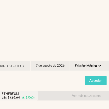
7 de agosto de 2026
Edición:
México
RAND STRATEGY
Argentina
Acceder
España
México
ETHEREUM
Ver más cotizaciones
u$s
1926,64
1.06
%
USA
Colombia