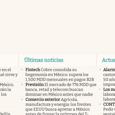
Últimas noticias
Actua
 en el
Fintech
Cobre consolida su
Alar
ué sirve y
hegemonía en México: supera los
castor
1,500 MDD mensuales en pagos B2B
50 año
imposi
 México,
Previsión
El mercado de 776 MDD que
rán la
banca, retail y telecom buscan
Los m
 los
dominar en México antes que nadie
labora
labor
Comercio exterior
Agrícola,
manufactura y energía: los frentes
CONT
que EEUU busca apretar a México
Pedir 
ellín,
antes de firmar la prórroga del T-
ventaj