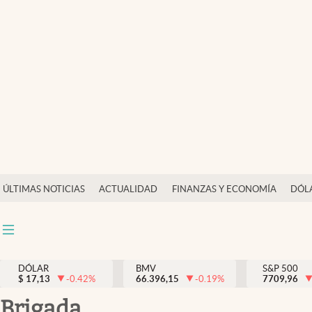
Últimas Noticias
Actualidad
Finanzas y economía
Dólar y mercados
Internacionales
Opinión
ÚLTIMAS NOTICIAS
ACTUALIDAD
FINANZAS Y ECONOMÍA
DÓL
Brand Strategy
Pc y celular
Vida y estilo
DÓLAR
BMV
S&P 500
$
17,13
-0.42
%
66.396,15
-0.19
%
7709,96
Tv
brigada