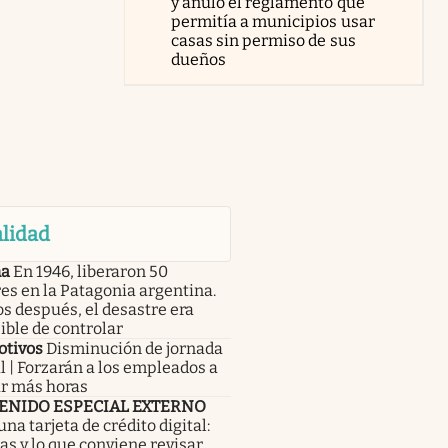
y anuló el reglamento que
permitía a municipios usar
casas sin permiso de sus
dueños
lidad
ma
En 1946, liberaron 50
es en la Patagonia argentina.
s después, el desastre era
ble de controlar
otivos
Disminución de jornada
l | Forzarán a los empleados a
ar más horas
ENIDO ESPECIAL EXTERNO
una tarjeta de crédito digital:
as y lo que conviene revisar