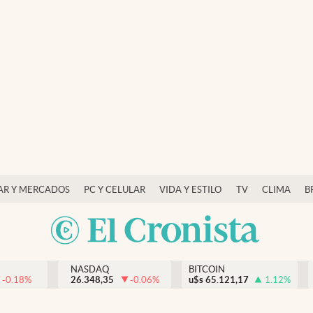
AR Y MERCADOS
PC Y CELULAR
VIDA Y ESTILO
TV
CLIMA
B
NASDAQ
BITCOIN
-0.18
%
26.348,35
-0.06
%
u$s
65.121,17
1.12
%