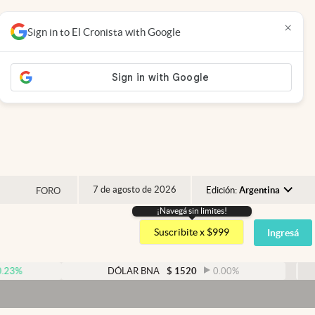
×
Sign in to El Cronista with Google
7 de agosto de 2026
Edición:
Argentina
FORO
¡Navegá sin limites!
Argentina
Suscribite x $999
Ingresá
España
México
DÓLAR BNA
$
1520
0.00
%
DÓLAR B
USA
Dóla
Colombia