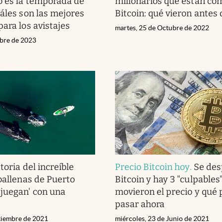
 es la temporada de
millonarios que están c
uáles son las mejores
Bitcoin: qué vieron antes
ara los avistajes
martes, 25 de Octubre de 2022
ubre de 2023
toria del increíble
Precio Bitcoin hoy
.
Se de
 ballenas de Puerto
Bitcoin y hay 3 "culpables
juegan' con una
movieron el precio y qué
pasar ahora
ptiembre de 2021
miércoles, 23 de Junio de 2021