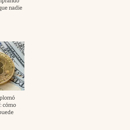
omprando
 que nadie
splomó
": cómo
 puede