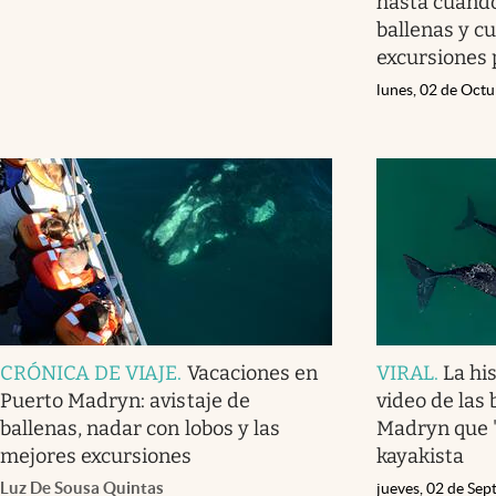
hasta cuándo
ballenas y c
excursiones p
lunes, 02 de Oct
CRÓNICA DE VIAJE
.
Vacaciones en
VIRAL
.
La his
Puerto Madryn: avistaje de
video de las
ballenas, nadar con lobos y las
Madryn que '
mejores excursiones
kayakista
Luz De Sousa Quintas
jueves, 02 de Se