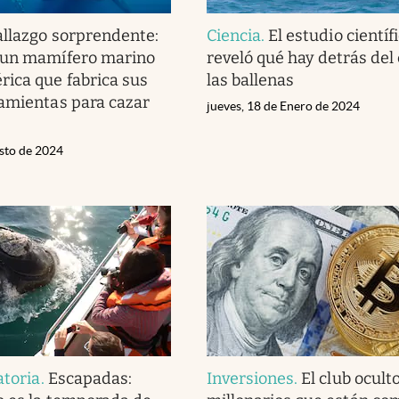
llazgo sorprendente:
Ciencia
.
El estudio científ
 un mamífero marino
reveló qué hay detrás del
ica que fabrica sus
las ballenas
amientas para cazar
jueves, 18 de Enero de 2024
osto de 2024
atoria
.
Escapadas:
Inversiones
.
El club ocult