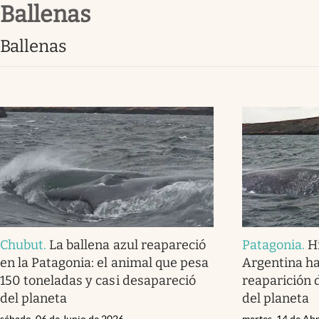
ballenas
Infotechnology
Clase
ballenas
Clima
Mundial 2026
Eventos Corporativos
El Cronista Studio
Mediakit
abre en nueva pestaña
Chubut
.
La ballena azul reapareció
Patagonia
.
Hi
en la Patagonia: el animal que pesa
Argentina ha
150 toneladas y casi desapareció
reaparición 
del planeta
del planeta
sábado, 06 de Junio de 2026
martes, 14 de Abr