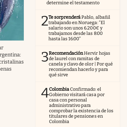
determine el testamento
2
Te sorprenderá
Pablo, albañil
trabajando en Noruega: “El
salario son unos 6.200€ y
trabajamos desde las 8:00
hasta las 16:00”
ar
3
Recomendación
Hervir hojas
rgentina:
de laurel con ramitas de
cristalinas
canela y clavo de olor | Por qué
llenas
recomiendan hacerlo y para
qué sirve
4
Colombia
Confirmado: el
Gobierno visitará casa por
casa con personal
administrativo para
comprobar la existencia de los
titulares de pensiones en
Colombia