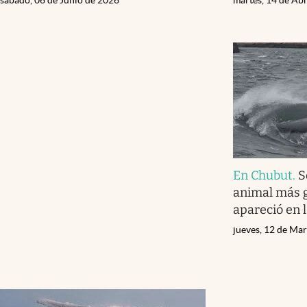
En Chubut
.
S
animal más g
apareció en 
jueves, 12 de Ma