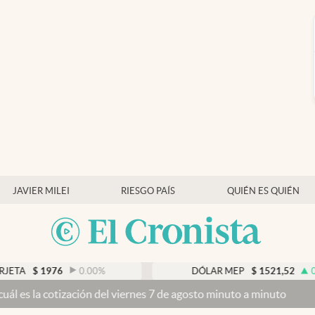
JAVIER MILEI
RIESGO PAÍS
QUIÉN ES QUIÉN
0.00
%
DÓLAR MEP
$
1521,52
0.23
%
 del viernes 7 de agosto minuto a minuto