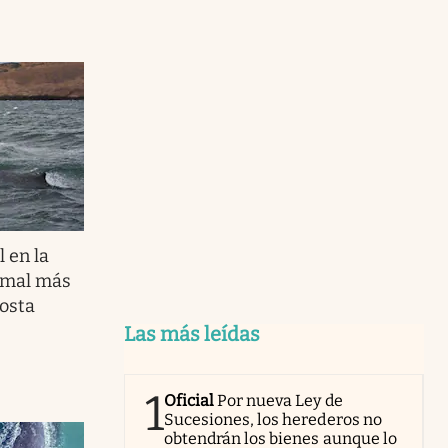
 en la
nimal más
costa
Las más leídas
1
Oficial
Por nueva Ley de
Sucesiones, los herederos no
obtendrán los bienes aunque lo