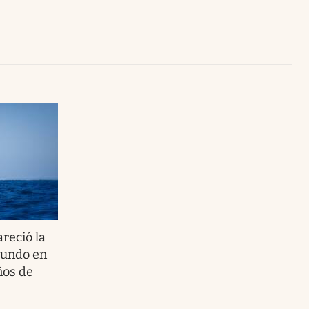
Uruguay
areció la
mundo en
ños de