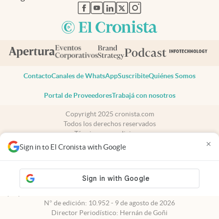
abre en nueva pestaña
abre en nueva pestaña
abre en nueva pestaña
abre en nueva pestaña
abre en nueva pestaña
Contacto
Canales de WhatsApp
Suscribite
Quiénes Somos
Portal de Proveedores
Trabajá con nosotros
Copyright 2025 cronista.com
Todos los derechos reservados
Términos y condiciones
×
Privacidad
Sign in to El Cronista with Google
Consentimiento
Tel:
+54 11 7078-3270
cronista.com
es propiedad de El Cronista Comercial S.A Registro de
propiedad intelectual: 56576959
N° de edición: 10.952 - 9 de agosto de 2026
Director Periodístico: Hernán de Goñi