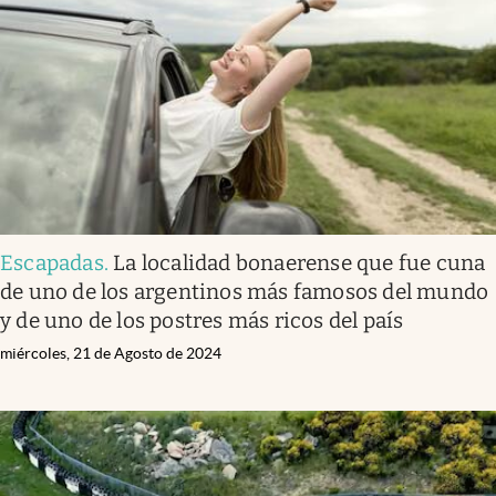
Infotechnology
Clase
Clima
Mundial 2026
Eventos Corporativos
El Cronista Studio
Escapadas
.
La localidad bonaerense que fue cuna
Mediakit
de uno de los argentinos más famosos del mundo
abre en nueva pestaña
y de uno de los postres más ricos del país
Argentina
miércoles, 21 de Agosto de 2024