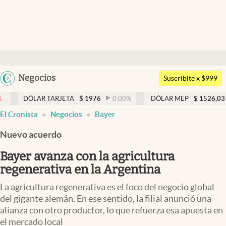
Últimas noticias
Dólar
Argentina
Negocios
Members
Suscribite x $999
España
Economía y Política
AR TARJETA
$
1976
0.00
%
DÓLAR MEP
$
1526,03
0.43
%
México
El Cronista
Negocios
Bayer
Finanzas y Mercados
USA
Nuevo acuerdo
Mercados Online
Colombia
Uruguay
Bayer avanza con la agricultura
Negocios
regenerativa en la Argentina
Columnistas
La agricultura regenerativa es el foco del negocio global
Otras secciones
del gigante alemán. En ese sentido, la filial anunció una
alianza con otro productor, lo que refuerza esa apuesta en
Apertura
el mercado local