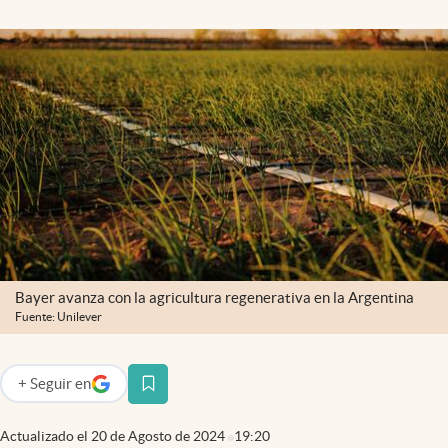
Infotechnology
Clase
Clima
Mundial 2026
Eventos Corporativos
El Cronista Studio
Mediakit
abre en nueva pestaña
Argentina
Bayer avanza con la agricultura regenerativa en la Argentina
Fuente: Unilever
+
Seguir
en
abre en nueva pestaña
Actualizado el
20 de Agosto de 2024
19:20