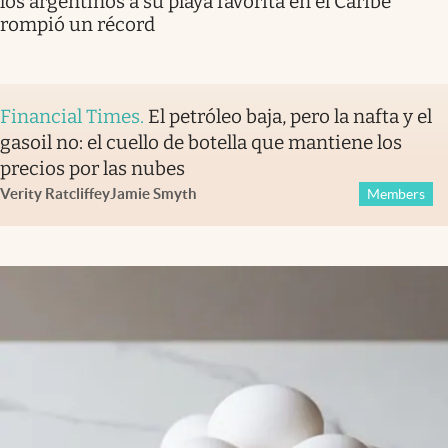
los argentinos a su playa favorita en el Caribe
rompió un récord
Financial Times
.
El petróleo baja, pero la nafta y el
gasoil no: el cuello de botella que mantiene los
precios por las nubes
Verity Ratcliffe
y
Jamie Smyth
Members