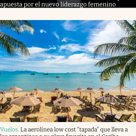
apuesta por el nuevo liderazgo femenino
Vuelos
.
La aerolínea low cost “tapada” que lleva a