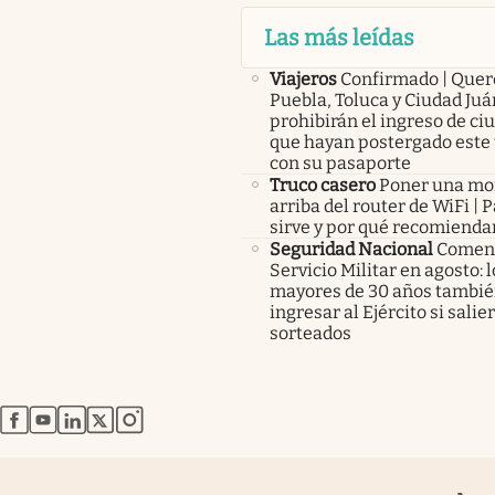
Las más leídas
Viajeros
Confirmado | Quer
Puebla, Toluca y Ciudad Juá
prohibirán el ingreso de c
que hayan postergado este 
con su pasaporte
Truco casero
Poner una m
arriba del router de WiFi | 
sirve y por qué recomienda
Seguridad Nacional
Comenz
Servicio Militar en agosto: 
mayores de 30 años tambié
ingresar al Ejército si salie
sorteados
abre en nueva pestaña
abre en nueva pestaña
abre en nueva pestaña
abre en nueva pestaña
abre en nueva pestaña