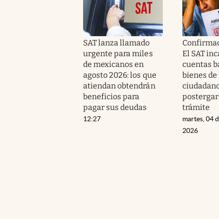
SAT lanza llamado
Confirmado
urgente para miles
El SAT inc
de mexicanos en
cuentas b
agosto 2026: los que
bienes de 
atiendan obtendrán
ciudadano
beneficios para
postergar
pagar sus deudas
trámite
12:27
martes, 04 
2026