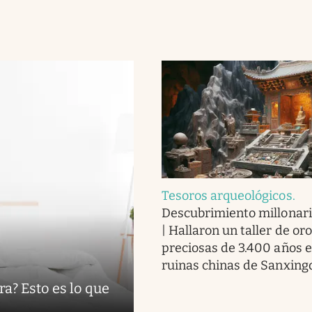
Tesoros arqueológicos
.
Descubrimiento millonari
| Hallaron un taller de or
preciosas de 3.400 años e
ruinas chinas de Sanxing
ra? Esto es lo que