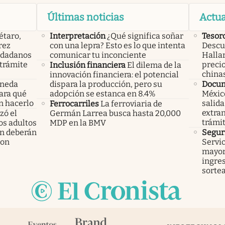
Últimas noticias
Actua
étaro,
Interpretación
¿Qué significa soñar
Tesor
rez
con una lepra? Esto es lo que intenta
Descub
iudadanos
comunicar tu inconciente
Hallar
trámite
precio
Inclusión financiera
El dilema de la
china
innovación financiera: el potencial
oneda
dispara la producción, pero su
Docu
Para qué
adopción se estanca en 8.4%
México
n hacerlo
salida
Ferrocarriles
La ferroviaria de
extran
ó el
Germán Larrea busca hasta 20,000
trámi
los adultos
MDP en la BMV
n deberán
Segur
ron
Servic
mayor
ingres
sorte