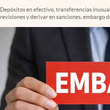
Clima
Depósitos en efectivo, transferencias inusua
Espiritualidad
revisiones y derivar en sanciones, embargo d
Mediakit
abre en nueva pestaña