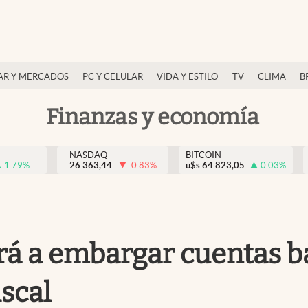
AR Y MERCADOS
PC Y CELULAR
VIDA Y ESTILO
TV
CLIMA
B
Finanzas y economía
NASDAQ
BITCOIN
1.79
%
26.363,44
-0.83
%
u$s
64.823,05
0.03
%
ará a embargar cuentas b
iscal