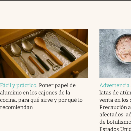
Fácil y práctico
.
Poner papel de
Advertencia
aluminio en los cajones de la
latas de atú
cocina, para qué sirve y por qué lo
venta en los
recomiendan
Precaución a
afectados: a
de botulismo
Estados Uni