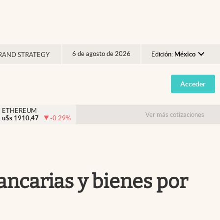
6 de agosto de 2026
Edición:
México
RAND STRATEGY
Argentina
Acceder
España
México
ETHEREUM
Ver más cotizaciones
u$s
1910,47
-0.29
%
USA
Colombia
Uruguay
ancarias y bienes por