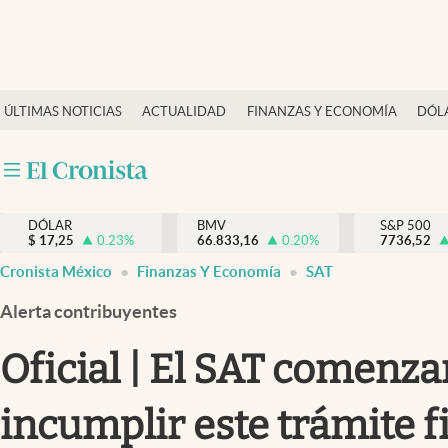
Últimas Noticias
ÚLTIMAS NOTICIAS
ACTUALIDAD
FINANZAS Y ECONOMÍA
DÓL
Actualidad
Finanzas y economía
Dólar y mercados
DÓLAR
BMV
S&P 500
Internacionales
$
17,25
0.23
%
66.833,16
0.20
%
7736,52
Opinión
Cronista México
Finanzas Y Economía
SAT
Brand Strategy
Alerta contribuyentes
Pc y celular
Oficial | El SAT comenz
Vida y estilo
incumplir este trámite f
Tv