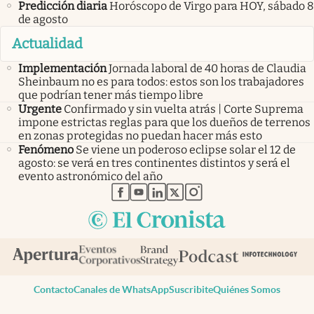
Predicción diaria
Horóscopo de Virgo para HOY, sábado 8
de agosto
Actualidad
Implementación
Jornada laboral de 40 horas de Claudia
Sheinbaum no es para todos: estos son los trabajadores
que podrían tener más tiempo libre
Urgente
Confirmado y sin vuelta atrás | Corte Suprema
impone estrictas reglas para que los dueños de terrenos
en zonas protegidas no puedan hacer más esto
Fenómeno
Se viene un poderoso eclipse solar el 12 de
agosto: se verá en tres continentes distintos y será el
evento astronómico del año
abre en nueva pestaña
abre en nueva pestaña
abre en nueva pestaña
abre en nueva pestaña
abre en nueva pestaña
Contacto
Canales de WhatsApp
Suscribite
Quiénes Somos