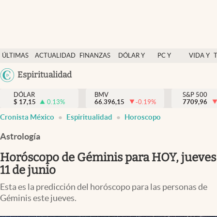
Últimas Noticias
ÚLTIMAS
ACTUALIDAD
FINANZAS
DÓLAR Y
PC Y
VIDA Y
Actualidad
NOTICIAS
Y
MERCADOS
CELULAR
ESTILO
Argentina
Espiritualidad
Finanzas y economía
ECONOMÍA
España
Dólar y mercados
DÓLAR
BMV
S&P 500
$
17,15
0.13
%
66.396,15
-0.19
%
México
7709,96
Internacionales
Cronista México
Espiritualidad
Horoscopo
USA
Opinión
Colombia
Astrología
Uruguay
Brand Strategy
Horóscopo de Géminis para HOY, jueves
Pc y celular
11 de junio
Vida y estilo
Esta es la predicción del horóscopo para las personas de
Géminis este jueves.
Tv