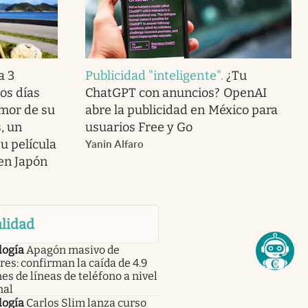
a 3
Publicidad "inteligente"
.
¿Tu
os días
ChatGPT con anuncios? OpenAI
amor de su
abre la publicidad en México para
, un
usuarios Free y Go
u película
Yanin Alfaro
 en Japón
lidad
logía
Apagón masivo de
res: confirman la caída de 4.9
es de líneas de teléfono a nivel
nal
logía
Carlos Slim lanza curso