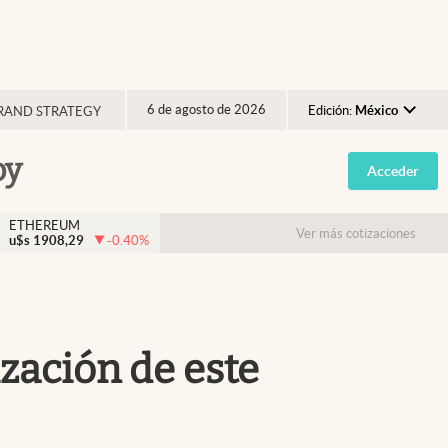
6 de agosto de 2026
Edición:
México
RAND STRATEGY
Argentina
oy
Acceder
España
México
ETHEREUM
Ver más cotizaciones
u$s
1908,29
-0.40
%
USA
Colombia
Uruguay
zación de este