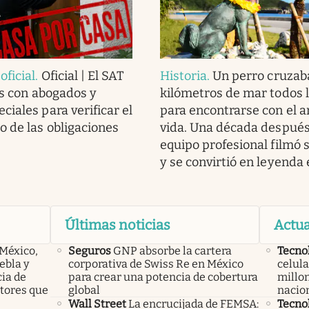
ficial
.
Oficial | El SAT
Historia
.
Un perro cruzab
as con abogados y
kilómetros de mar todos l
ciales para verificar el
para encontrarse con el 
 de las obligaciones
vida. Una década después
equipo profesional filmó s
y se convirtió en leyenda
Últimas noticias
Actua
 México,
Seguros
GNP absorbe la cartera
Tecno
ebla y
corporativa de Swiss Re en México
celula
cia de
para crear una potencia de cobertura
millon
ctores que
global
nacio
Wall Street
La encrucijada de FEMSA:
Tecno