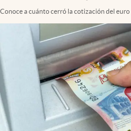
Clima
Conoce a cuánto cerró la cotización del euro
Espiritualidad
Mediakit
abre en nueva pestaña