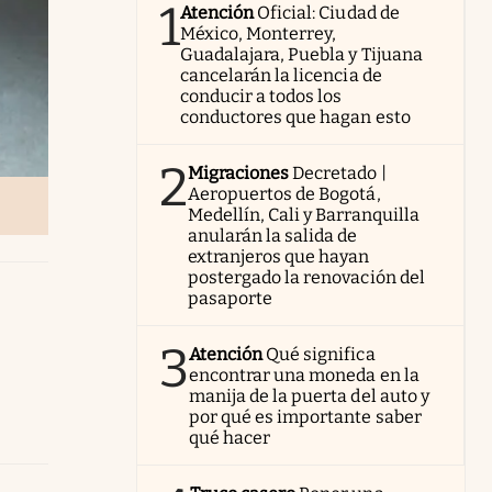
1
Atención
Oficial: Ciudad de
México, Monterrey,
Guadalajara, Puebla y Tijuana
cancelarán la licencia de
conducir a todos los
conductores que hagan esto
2
Migraciones
Decretado |
Aeropuertos de Bogotá,
Medellín, Cali y Barranquilla
anularán la salida de
extranjeros que hayan
postergado la renovación del
pasaporte
3
Atención
Qué significa
encontrar una moneda en la
manija de la puerta del auto y
por qué es importante saber
qué hacer