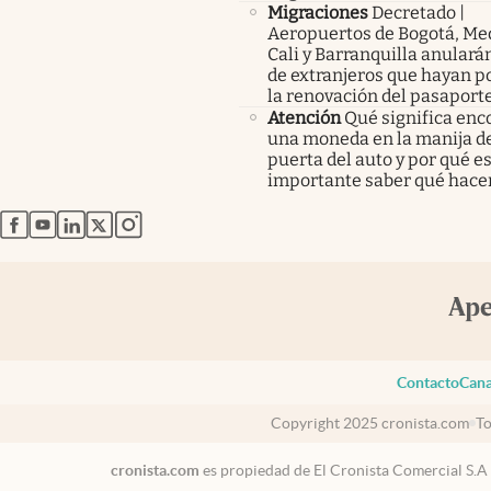
Migraciones
Decretado |
Aeropuertos de Bogotá, Med
Cali y Barranquilla anularán
de extranjeros que hayan p
la renovación del pasaport
Atención
Qué significa enc
una moneda en la manija de
puerta del auto y por qué e
importante saber qué hace
abre en nueva pestaña
abre en nueva pestaña
abre en nueva pestaña
abre en nueva pestaña
abre en nueva pestaña
Contacto
Cana
Copyright 2025 cronista.com
To
cronista.com
es propiedad de El Cronista Comercial S.A