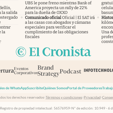
UBS le pone freno mientras Bank of
gratui
ellín,
America proyecta un rally de 22%
celula
 la salida
para la dueña de OXXO
basura
ostergado
Comunicado oficial
Oficial | El SAT irá
Histor
e
a las casas con abogados y cámaras
kilóme
ontrar
especiales para verificar el
encont
 la
cumplimiento de las obligaciones
Una d
s
fiscales
profes
r
convir
les de WhatsApp
Suscribite
Quiénes Somos
Portal de Proveedores
Trabaj
dos los derechos reservados
Términos y condiciones
Privacidad
Consen
 Registro de propiedad intelectual: 56576959
N° de edición: 10.949 - 6 