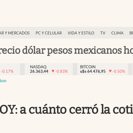
AR Y MERCADOS
PC Y CELULAR
VIDA Y ESTILO
TV
CLIMA
B
recio dólar pesos mexicanos h
NASDAQ
BITCOIN
-0.17
%
26.363,44
-0.83
%
u$s
64.476,95
-0.50
%
cion
: a cuánto cerró la coti