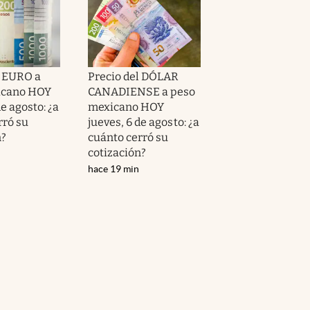
l EURO a
Precio del DÓLAR
icano HOY
CANADIENSE a peso
de agosto: ¿a
mexicano HOY
rró su
jueves, 6 de agosto: ¿a
n?
cuánto cerró su
cotización?
hace 19 min