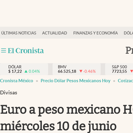
Últimas Noticias
ÚLTIMAS NOTICIAS
ACTUALIDAD
FINANZAS Y ECONOMÍA
DÓL
Actualidad
Finanzas y economía
P
Dólar y mercados
DÓLAR
BMV
S&P 500
Internacionales
$
17,22
0.04
%
66.525,18
-0.46
%
7723,55
Opinión
Cronista México
Precio Dólar Pesos Mexicanos Hoy
Cotiza
Brand Strategy
Divisas
Pc y celular
Euro a peso mexicano HOY
Vida y estilo
miércoles 10 de junio
Tv