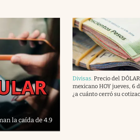
Divisas
.
Precio del DÓLAR
mexicano HOY jueves, 6 d
¿a cuánto cerró su cotiza
an la caída de 4.9