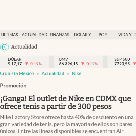
Últimas Noticias
ÚLTIMAS
ACTUALIDAD
FINANZAS
DÓLAR Y
PC Y
VIDA Y
Actualidad
NOTICIAS
Y
MERCADOS
CELULAR
ESTILO
Argentina
Actualidad
Finanzas y economía
ECONOMÍA
España
Dólar y mercados
DÓLAR
BMV
S&P 500
$
17,17
-0.19
%
66.396,15
-0.19
%
México
7723,55
Internacionales
Cronista México
Actualidad
Nike
USA
Opinión
Colombia
Promoción
Uruguay
Brand Strategy
¡Ganga! El outlet de Nike en CDMX que
Pc y celular
ofrece tenis a partir de 300 pesos
Vida y estilo
Nike Factory Store ofrece hasta 40% de descuento en una
gran variedad de tenis, pero la mayoría de ellos son pares
Tv
únicos. Entre las líneas disponibles se encuentran Air