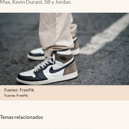
Max, Kevin Durant, SB y Jordan.
Clima
Espiritualidad
Mediakit
abre en nueva pestaña
México
Fuente: FreePik
Fuente: FreePik
Temas relacionados