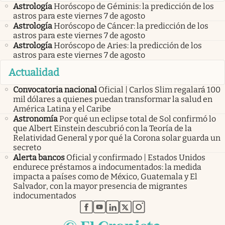
Astrología
Horóscopo de Géminis: la predicción de los
astros para este viernes 7 de agosto
Astrología
Horóscopo de Cáncer: la predicción de los
astros para este viernes 7 de agosto
Astrología
Horóscopo de Aries: la predicción de los
astros para este viernes 7 de agosto
Actualidad
Convocatoria nacional
Oficial | Carlos Slim regalará 100
mil dólares a quienes puedan transformar la salud en
América Latina y el Caribe
Astronomía
Por qué un eclipse total de Sol confirmó lo
que Albert Einstein descubrió con la Teoría de la
Relatividad General y por qué la Corona solar guarda un
secreto
Alerta bancos
Oficial y confirmado | Estados Unidos
endurece préstamos a indocumentados: la medida
impacta a países como de México, Guatemala y El
Salvador, con la mayor presencia de migrantes
indocumentados
abre en nueva pestaña
abre en nueva pestaña
abre en nueva pestaña
abre en nueva pestaña
abre en nueva pestaña