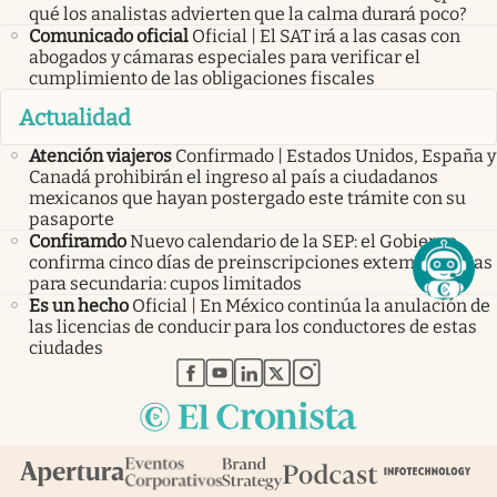
qué los analistas advierten que la calma durará poco?
Comunicado oficial
Oficial | El SAT irá a las casas con
abogados y cámaras especiales para verificar el
cumplimiento de las obligaciones fiscales
Actualidad
Atención viajeros
Confirmado | Estados Unidos, España y
Canadá prohibirán el ingreso al país a ciudadanos
mexicanos que hayan postergado este trámite con su
pasaporte
Confiramdo
Nuevo calendario de la SEP: el Gobierno
confirma cinco días de preinscripciones extemporáneas
para secundaria: cupos limitados
Es un hecho
Oficial | En México continúa la anulación de
las licencias de conducir para los conductores de estas
ciudades
abre en nueva pestaña
abre en nueva pestaña
abre en nueva pestaña
abre en nueva pestaña
abre en nueva pestaña