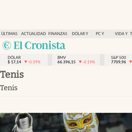
Últimas Noticias
ÚLTIMAS
ACTUALIDAD
FINANZAS
DÓLAR Y
PC Y
VIDA Y
Actualidad
NOTICIAS
Y
MERCADOS
CELULAR
ESTILO
Argentina
Finanzas y economía
ECONOMÍA
España
Dólar y mercados
DÓLAR
BMV
S&P 500
$
17,14
-0.39
%
66.396,15
-0.19
%
México
7709,96
Internacionales
USA
tenis
Opinión
Colombia
tenis
Uruguay
Brand Strategy
Pc y celular
Vida y estilo
Tv