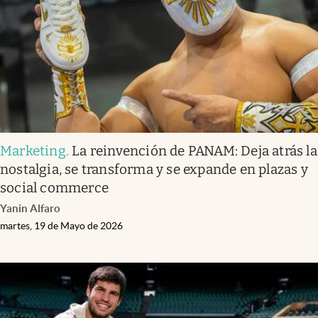
Clima
Espiritualidad
Mediakit
abre en nueva pestaña
México
Marketing
.
La reinvención de PANAM: Deja atrás la
nostalgia, se transforma y se expande en plazas y
social commerce
Yanin Alfaro
martes, 19 de Mayo de 2026