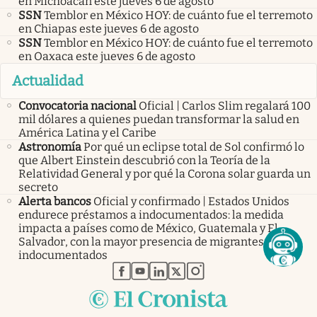
en Michoacán este jueves 6 de agosto
SSN
Temblor en México HOY: de cuánto fue el terremoto
en Chiapas este jueves 6 de agosto
SSN
Temblor en México HOY: de cuánto fue el terremoto
en Oaxaca este jueves 6 de agosto
Actualidad
Convocatoria nacional
Oficial | Carlos Slim regalará 100
mil dólares a quienes puedan transformar la salud en
América Latina y el Caribe
Astronomía
Por qué un eclipse total de Sol confirmó lo
que Albert Einstein descubrió con la Teoría de la
Relatividad General y por qué la Corona solar guarda un
secreto
Alerta bancos
Oficial y confirmado | Estados Unidos
endurece préstamos a indocumentados: la medida
impacta a países como de México, Guatemala y El
Salvador, con la mayor presencia de migrantes
indocumentados
abre en nueva pestaña
abre en nueva pestaña
abre en nueva pestaña
abre en nueva pestaña
abre en nueva pestaña