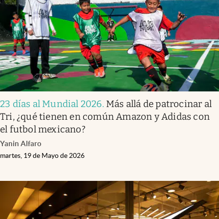
Clima
Espiritualidad
Mediakit
abre en nueva pestaña
México
23 días al Mundial 2026
.
Más allá de patrocinar al
Tri, ¿qué tienen en común Amazon y Adidas con
el futbol mexicano?
Yanin Alfaro
martes, 19 de Mayo de 2026