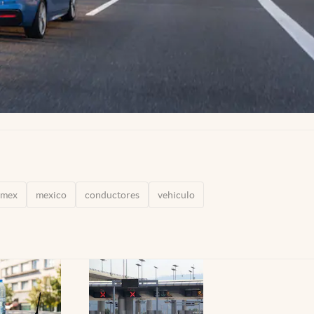
amex
mexico
conductores
vehiculo