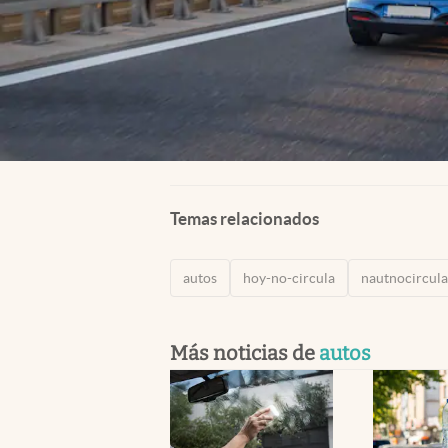
Temas relacionados
autos
hoy-no-circula
nautnocircul
Más noticias de
autos