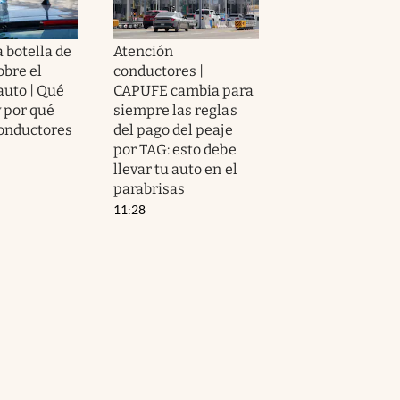
 botella de
Atención
obre el
conductores |
auto | Qué
CAPUFE cambia para
y por qué
siempre las reglas
onductores
del pago del peaje
por TAG: esto debe
llevar tu auto en el
parabrisas
11:28