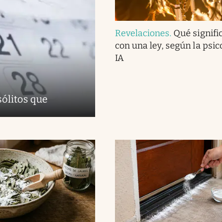
Revelaciones
.
Qué signifi
con una ley, según la psico
IA
sólitos que