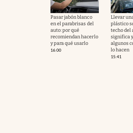
Pasar jabón blanco
Llevar una
en el parabrisas del
plástico s
auto: por qué
techo del 
recomiendan hacerlo
significa 
y para qué usarlo
algunos c
lo hacen
16:00
15:41