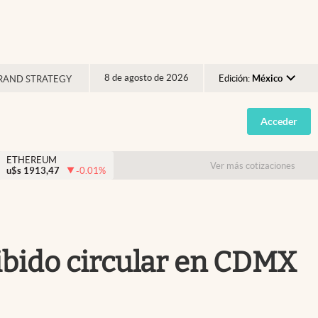
8 de agosto de 2026
Edición:
México
RAND STRATEGY
Argentina
Acceder
España
México
ETHEREUM
Ver más cotizaciones
u$s
1913,47
-0.01
%
USA
Colombia
Uruguay
ibido circular en CDMX