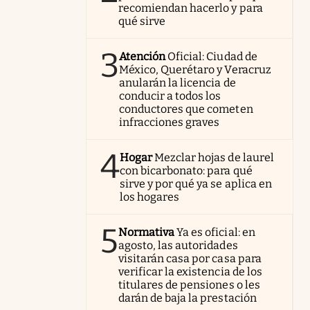
recomiendan hacerlo y para
qué sirve
3
Atención
Oficial: Ciudad de
México, Querétaro y Veracruz
anularán la licencia de
conducir a todos los
conductores que cometen
infracciones graves
4
Hogar
Mezclar hojas de laurel
con bicarbonato: para qué
sirve y por qué ya se aplica en
los hogares
5
Normativa
Ya es oficial: en
agosto, las autoridades
visitarán casa por casa para
verificar la existencia de los
titulares de pensiones o les
darán de baja la prestación