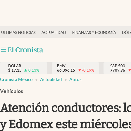
Últimas Noticias
ÚLTIMAS NOTICIAS
ACTUALIDAD
FINANZAS Y ECONOMÍA
DÓL
Actualidad
Finanzas y economía
Dólar y mercados
DÓLAR
BMV
S&P 500
Internacionales
$
17,15
0.13
%
66.396,15
-0.19
%
7709,96
Opinión
Cronista México
Actualidad
Autos
Brand Strategy
Vehículos
Pc y celular
Atención conductores: l
Vida y estilo
y Edomex este miércole
Tv