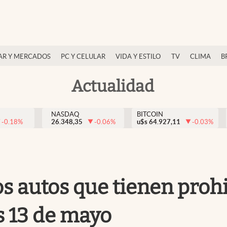
AR Y MERCADOS
PC Y CELULAR
VIDA Y ESTILO
TV
CLIMA
B
Actualidad
NASDAQ
BITCOIN
-0.18
%
26.348,35
-0.06
%
u$s
64.927,11
-0.03
%
os autos que tienen proh
s 13 de mayo