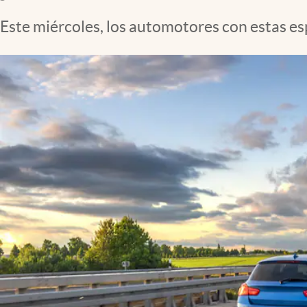
Clima
Este miércoles, los automotores con estas es
Espiritualidad
Mediakit
abre en nueva pestaña