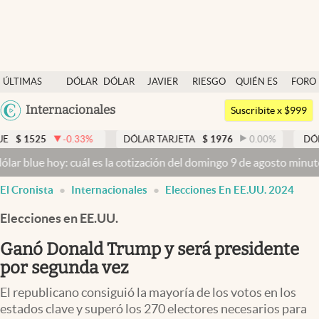
Últimas noticias
ÚLTIMAS
DÓLAR
DÓLAR
JAVIER
RIESGO
QUIÉN ES
FORO
Dólar
NOTICIAS
BLUE
MILEI
PAÍS
QUIÉN
Argentina
Internacionales
Members
Suscribite x $999
España
Economía y Política
-0.33
%
DÓLAR TARJETA
$
1976
0.00
%
DÓLAR MEP
$
México
hoy: cuál es la cotización del domingo 9 de agosto minuto a minuto
Finanzas y Mercados
USA
El Cronista
Internacionales
Elecciones En EE.UU. 2024
Mercados Online
Colombia
Uruguay
Elecciones en EE.UU.
Negocios
Ganó Donald Trump y será presidente
Columnistas
por segunda vez
Otras secciones
El republicano consiguió la mayoría de los votos en los
Apertura
estados clave y superó los 270 electores necesarios para