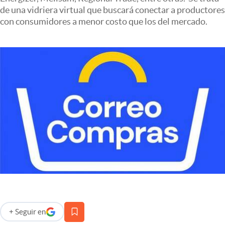
Infotechnology
de una vidriera virtual que buscará conectar a productores
con consumidores a menor costo que los del mercado.
Clase
Clima
Mundial 2026
Eventos Corporativos
El Cronista Studio
Mediakit
abre en nueva pestaña
Argentina
+
Seguir
en
abre en nueva pestaña