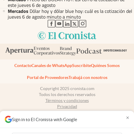
este jueves 6 de agosto
Mercados
Dólar hoy y dólar blue hoy: cuál es la cotización del
jueves 6 de agosto minuto a minuto
abre en nueva pestaña
abre en nueva pestaña
abre en nueva pestaña
abre en nueva pestaña
abre en nueva pestaña
Contacto
Canales de WhatsApp
Suscribite
Quiénes Somos
Portal de Proveedores
Trabajá con nosotros
Copyright 2025 cronista.com
Todos los derechos reservados
Términos y condiciones
Privacidad
Consentimiento
×
Tel:
+54 11 7078-3270
Sign in to El Cronista with Google
cronista.com
es propiedad de El Cronista Comercial S.A Registro de