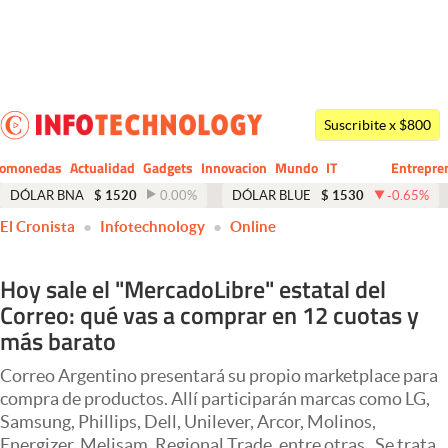
Últimas noticias
Dólar
Suscribite x $800
Members
tomonedas
Actualidad
Gadgets
Innovacion
Mundo
IT
Entrepre
CIO
Business
Economía y Política
DÓLAR BNA
$
1520
0.00
%
DÓLAR BLUE
$
1530
-0.65
%
El Cronista
Infotechnology
Online
Finanzas y Mercados
Mercados Online
Hoy sale el "MercadoLibre" estatal del
Correo: qué vas a comprar en 12 cuotas y
Negocios
más barato
Columnistas
Correo Argentino presentará su propio marketplace para
Otras secciones
compra de productos. Allí participarán marcas como LG,
Samsung, Phillips, Dell, Unilever, Arcor, Molinos,
Apertura
Energizer, Melisam, Regional Trade, entre otras. Se trata