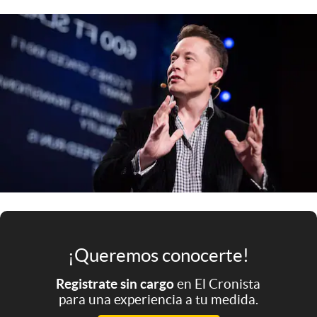
Infotechnology
Clase
Clima
Mundial 2026
Eventos Corporativos
El Cronista Studio
Mediakit
abre en nueva pestaña
Argentina
¡Queremos conocerte!
Registrate sin cargo
en El Cronista
para una experiencia a tu medida.