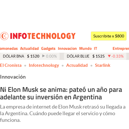
Últimas noticias
Dólar
Suscribite x $800
Members
tomonedas
Actualidad
Gadgets
Innovacion
Mundo
IT
Entrepre
CIO
Business
Economía y Política
DÓLAR BNA
$
1520
0.00
%
DÓLAR BLUE
$
1525
-0.33
%
El Cronista
Infotechnology
Actualidad
Starlink
Finanzas y Mercados
Innovación
Mercados Online
Ni Elon Musk se anima: pateó un año para
Negocios
adelante su inversión en Argentina
Columnistas
La empresa de internet de Elon Musk retrasó su llegada a
Otras secciones
la Argentina. Cuándo puede llegar el servicio y cómo
funciona.
Apertura