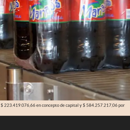
or $ 223.419.076,66 en concepto de capital y $ 584.257.217,06 por