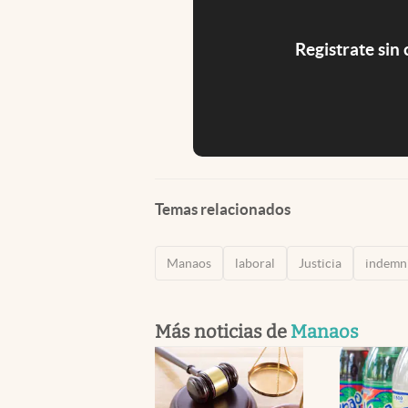
Registrate sin
Temas relacionados
Manaos
laboral
Justicia
indemn
Más noticias de
Manaos