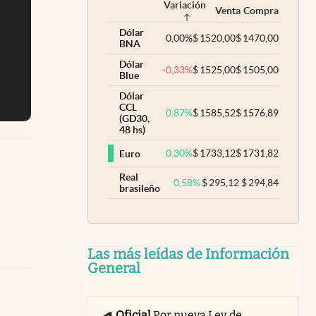
Variación
Venta
Compra
Dólar
0,00
%
$
1520,00
$
1470,00
BNA
Dólar
-0,33
%
$
1525,00
$
1505,00
Blue
Dólar
CCL
0,87
%
$
1585,52
$
1576,89
(GD30,
48 hs)
0,30
%
$
1733,12
$
1731,82
Euro
Real
0,58
%
$
295,12
$
294,84
brasileño
Las más leídas de Información
General
Oficial
Por nueva Ley de