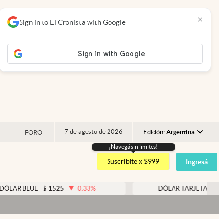
×
Sign in to El Cronista with Google
7 de agosto de 2026
Edición:
Argentina
FORO
¡Navegá sin limites!
Argentina
Suscribite x $999
Ingresá
España
México
E
$
1525
-0.33
%
DÓLAR TARJETA
$
1976
0.
USA
Colombia