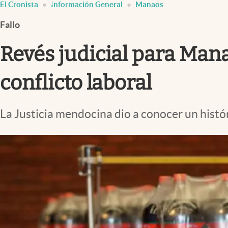
El Cronista
Información General
Manaos
Infotechnology
Fallo
Clase
Clima
Revés judicial para Mana
Mundial 2026
conflicto laboral
Eventos Corporativos
El Cronista Studio
La Justicia mendocina dio a conocer un históri
Mediakit
abre en nueva pestaña