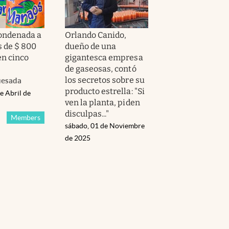
ondenada a
Orlando Canido,
 de $ 800
dueño de una
en cinco
gigantesca empresa
de gaseosas, contó
los secretos sobre su
uesada
producto estrella: "Si
e Abril de
ven la planta, piden
disculpas..."
Members
sábado, 01 de Noviembre
de 2025